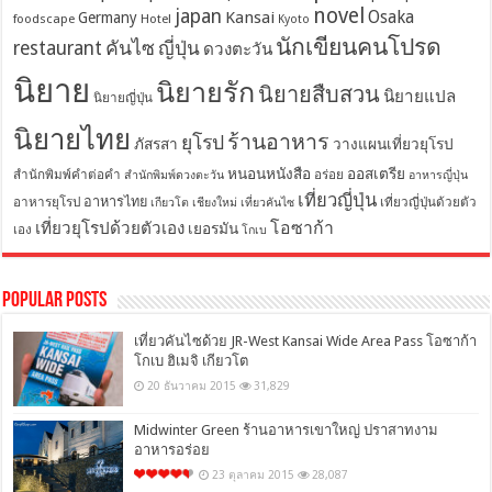
novel
japan
Osaka
Kansai
Germany
foodscape
Hotel
Kyoto
นักเขียนคนโปรด
restaurant
คันไซ
ญี่ปุ่น
ดวงตะวัน
นิยาย
นิยายรัก
นิยายสืบสวน
นิยายแปล
นิยายญี่ปุ่น
นิยายไทย
ร้านอาหาร
ยุโรป
ภัสรสา
วางแผนเที่ยวยุโรป
หนอนหนังสือ
ออสเตรีย
สำนักพิมพ์คำต่อคำ
อร่อย
สำนักพิมพ์ดวงตะวัน
อาหารญี่ปุ่น
เที่ยวญี่ปุ่น
อาหารไทย
อาหารยุโรป
เที่ยวญี่ปุ่นด้วยตัว
เกียวโต
เชียงใหม่
เที่ยวคันไซ
โอซาก้า
เที่ยวยุโรปด้วยตัวเอง
เยอรมัน
เอง
โกเบ
Popular Posts
เที่ยวคันไซด้วย JR-West Kansai Wide Area Pass โอซาก้า
โกเบ ฮิเมจิ เกียวโต
20 ธันวาคม 2015
31,829
Midwinter Green ร้านอาหารเขาใหญ่ ปราสาทงาม
อาหารอร่อย
23 ตุลาคม 2015
28,087