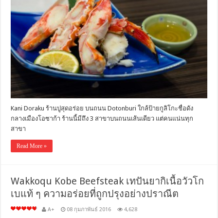
Kani Doraku ร้านปูสุดอร่อย บนถนน Dotonburi ใกล้ป้ายกูลิโกะชื่อดัง
กลางเมืองโอซาก้า ร้านนี้มีถึง 3 สาขาบนถนนเส้นเดียว แต่คนแน่นทุก
สาขา
Read More »
Wakkoqu Kobe Beefsteak เทปันยากิเนื้อวัวโก
เบแท้ ๆ ความอร่อยที่ถูกปรุงอย่างปราณีต
A+
08 กุมภาพันธ์ 2016
4,628