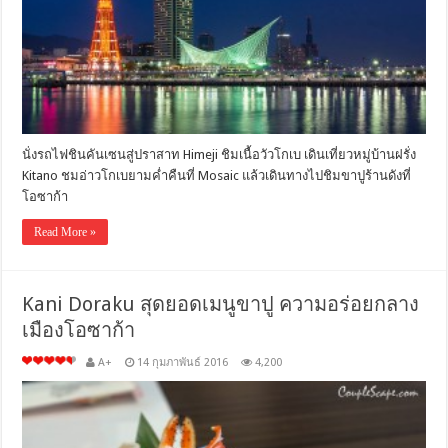
นั่งรถไฟชินคันเซนสู่ปราสาท Himeji ชิมเนื้อวัวโกเบ เดินเที่ยวหมู่บ้านฝรั่ง
Kitano ชมอ่าวโกเบยามค่ำคืนที่ Mosaic แล้วเดินทางไปชิมขาปูร้านดังที่
โอซาก้า
Read More »
Kani Doraku สุดยอดเมนูขาปู ความอร่อยกลาง
เมืองโอซาก้า
A+
14 กุมภาพันธ์ 2016
4,200