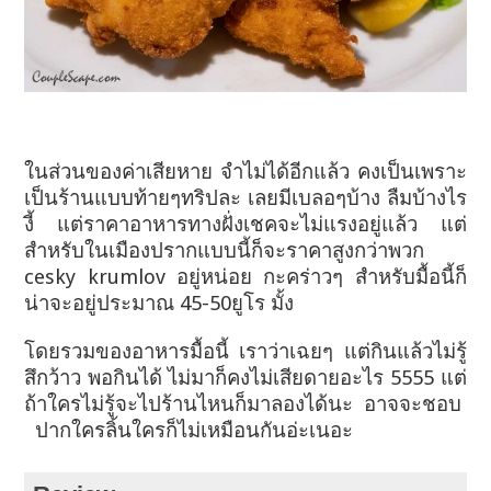
ในส่วนของค่าเสียหาย จำไม่ได้อีกแล้ว คงเป็นเพราะ
เป็นร้านแบบท้ายๆทริปละ เลยมีเบลอๆบ้าง ลืมบ้างไร
งี้ แต่ราคาอาหารทางฝั่งเชคจะไม่แรงอยู่แล้ว แต่
สำหรับในเมืองปรากแบบนี้ก็จะราคาสูงกว่าพวก
cesky krumlov อยู่หน่อย กะคร่าวๆ สำหรับมื้อนี้ก็
น่าจะอยู่ประมาณ 45-50ยูโร มั้ง
โดยรวมของอาหารมื้อนี้ เราว่าเฉยๆ แต่กินแล้วไม่รู้
สึกว้าว พอกินได้ ไม่มาก็คงไม่เสียดายอะไร 5555 แต่
ถ้าใครไม่รู้จะไปร้านไหนก็มาลองได้นะ อาจจะชอบ
ปากใครลิ้นใครก็ไม่เหมือนกันอ่ะเนอะ