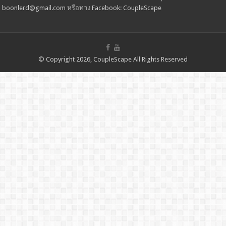
boonlerd@gmail.com
หรือทาง
Facebook: CoupleScape
© Copyright 2026, CoupleScape All Rights Reserved