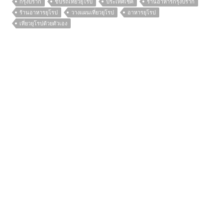
กรุงปราก
ขับรถเที่ยวยุโรป
ประเทศเช็ค
ร้านอาหารกรุงปราก
ร้านอาหารยุโรป
วางแผนเที่ยวยุโรป
อาหารยุโรป
เที่ยวยุโรปด้วยตัวเอง