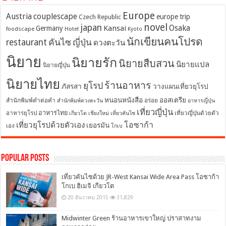
Europe
Austria
couplescape
europe trip
Czech Republic
novel
japan
Osaka
Kansai
Germany
foodscape
Hotel
Kyoto
นักเขียนคนโปรด
restaurant
คันไซ
ญี่ปุ่น
ดวงตะวัน
นิยาย
นิยายรัก
นิยายสืบสวน
นิยายแปล
นิยายญี่ปุ่น
นิยายไทย
ร้านอาหาร
ยุโรป
ภัสรสา
วางแผนเที่ยวยุโรป
หนอนหนังสือ
ออสเตรีย
สำนักพิมพ์คำต่อคำ
อร่อย
สำนักพิมพ์ดวงตะวัน
อาหารญี่ปุ่น
เที่ยวญี่ปุ่น
อาหารไทย
อาหารยุโรป
เที่ยวญี่ปุ่นด้วยตัว
เกียวโต
เชียงใหม่
เที่ยวคันไซ
โอซาก้า
เที่ยวยุโรปด้วยตัวเอง
เยอรมัน
เอง
โกเบ
Popular Posts
เที่ยวคันไซด้วย JR-West Kansai Wide Area Pass โอซาก้า
โกเบ ฮิเมจิ เกียวโต
20 ธันวาคม 2015
31,829
Midwinter Green ร้านอาหารเขาใหญ่ ปราสาทงาม