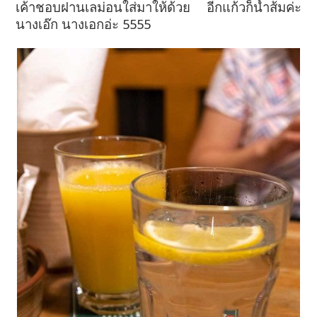
เค้าชอบฝานเลม่อนใส่มาให้ด้วย อีกแก้วก็น้ำส้มค่ะ
นางเอ๊ก นางเอกอ่ะ 5555