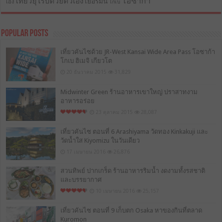
โอซาก้า
เที่ยวยุโรปด้วยตัวเอง
เยอรมัน
เอง
โกเบ
Popular Posts
เที่ยวคันไซด้วย JR-West Kansai Wide Area Pass โอซาก้า
โกเบ ฮิเมจิ เกียวโต
20 ธันวาคม 2015
31,829
Midwinter Green ร้านอาหารเขาใหญ่ ปราสาทงาม
อาหารอร่อย
23 ตุลาคม 2015
28,087
เที่ยวคันไซ ตอนที่ 6 Arashiyama วัดทอง Kinkakuji และ
วัดน้ำใส Kiyomizu ในวันเดียว
17 เมษายน 2016
26,876
สวนทิพย์ ปากเกร็ด ร้านอาหารริมน้ำ งดงามทั้งรสชาติ
และบรรยากาศ
10 เมษายน 2016
25,157
เที่ยวคันไซ ตอนที่ 9 เก็บตก Osaka หาของกินที่ตลาด
Kuromon