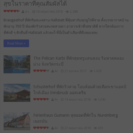
สุขในราคาที่คุณสัมผัสได้
A+
18 พฤษภาคม 2018
2,588
Braugasthof ที่พักริมทะเลสาบ Hallstatt ที่คุ้มค่ากับทุกยูโรที่จ่าย ทั้งบรรยากาศบ้าน
พักอายุ 700 ปี ห้องพักวิวสวยสะกดสายตา อาหารเช้าที่รสชาติดี หากใครต้องการ
ที่พักดี ๆ สักคืนที่ Hallstatt แล้วละก็ ที่นี่เป็นตัวเลือกที่ดีเลยแหละ
Read More »
The Pelican Karbi ที่พักสุดหรูแสนสงบ ริมหาดคลอง
ม่วง จังหวัดกระบี่
A+
21 ตุลาคม 2017
1,678
Schusterhof ที่พักวิวสวย โอบล้อมด้วยเทือกเขาแอลป์
ใกล้เมือง Innsbruck ออสเตรีย
A+
14 พฤษภาคม 2018
1,040
Ferienhaus Gumann สุดยอดที่พักใน Nuremberg
เยอรมัน
A+
27 พฤษภาคม 2018
439