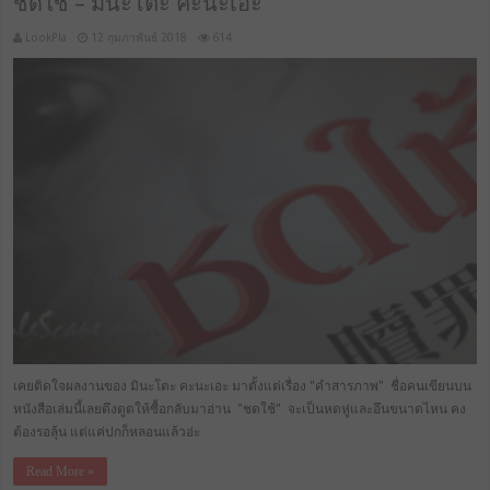
ชดใช้ – มินะโตะ คะนะเอะ
LookPla
12 กุมภาพันธ์ 2018
614
เคยติดใจผลงานของ มินะโตะ คะนะเอะ มาตั้งแต่เรื่อง "คำสารภาพ" ชื่อคนเขียนบน
หนังสือเล่มนี้เลยดึงดูดให้ซื้อกลับมาอ่าน "ชดใช้" จะเป็นหดหู่และอึนขนาดไหน คง
ต้องรอลุ้น แต่แค่ปกก็หลอนแล้วอ่ะ
Read More »