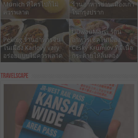
Nauschawanstein
Munich ที่ใครไปก็ไม่
เอง ตอนที่ 1 เดินทางสู่มิ
ร้านอาหารย่านเมืองเก่า
ต้นแบบปราสาทดิสนีย์
ควรพลาด
วนิค เยอรมัน
ในกรุงปราก
Zum Wildschütz ร้าน
UDwauMaryi ร้าน
สวยเหมือนบ้านตาก
Peking ร้านอาหารจีน
U Provaznice ร้าน
อาหารเช็คในเมือง
อากาศที่มีเชฟมือทองมา
ในเมือง Karlovy vary
อาหารกลางเมืองเก่า
Cesky Krumlov ที่มีเนื้อ
ทำอาหารให้กิน
อร่อยแบบไม่ควรพลาด
ใจกลางปราก
กระต่ายให้ลิ้มลอง
TravelScape