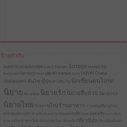
ป้ายกำกับ
Europe
Austria
couplescape
europe trip
Czech Republic
novel
japan
Osaka
Kansai
Germany
foodscape
Hotel
Kyoto
นักเขียนคนโปรด
restaurant
คันไซ
ญี่ปุ่น
ดวงตะวัน
นิยาย
นิยายรัก
นิยายสืบสวน
นิยายแปล
นิยายญี่ปุ่น
นิยายไทย
ร้านอาหาร
ยุโรป
ภัสรสา
วางแผนเที่ยวยุโรป
หนอนหนังสือ
ออสเตรีย
สำนักพิมพ์คำต่อคำ
อร่อย
สำนักพิมพ์ดวงตะวัน
อาหารญี่ปุ่น
เที่ยวญี่ปุ่น
อาหารไทย
อาหารยุโรป
เที่ยวญี่ปุ่นด้วยตัว
เกียวโต
เชียงใหม่
เที่ยวคันไซ