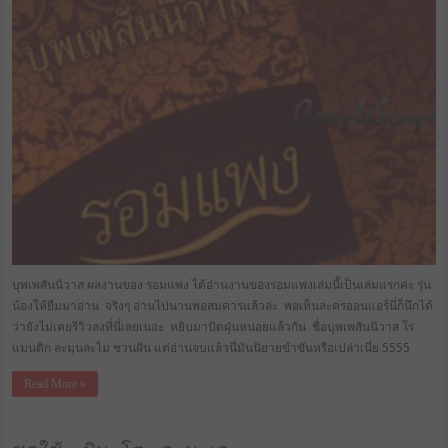
บุพเพสันนิวาส ผลงานของ รอมแพง ได้อ่านงานของรอมแพงเล่มนี้เป็นเล่มแรกค่ะ รุ่น
น้องให้ยืมมาอ่าน จริงๆ อ่านไปนานพอสมควรแล้วล่ะ พอเห็นละครออนแอร์นี่ก็นึกได้
ว่ายังไม่เคยรีวิวลงที่นี่เลยเนอะ หยิบมาปัดฝุ่นหน่อยแล้วกัน ชื่อบุพเพสันนิวาส โร
แมนติก ละมุนละไม ชวนฝัน แต่อ่านจบแล้วนี่มันนิยายขำขันหรือเปล่าเนี่ย 5555
Read More »