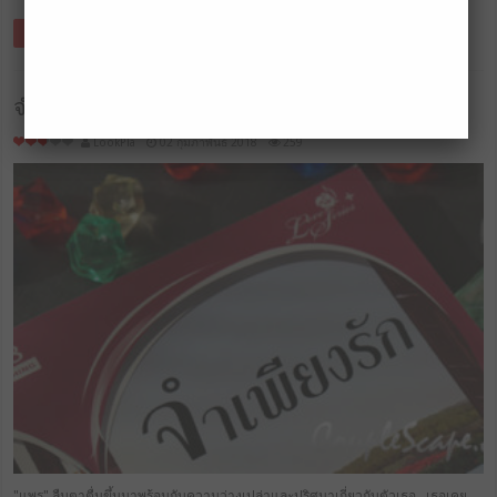
Read More »
จำเพียงรัก – รัมย์
LookPla
02 กุมภาพันธ์ 2018
259
"แพร" ลืมตาตื่นขึ้นมาพร้อมกับความว่างเปล่าและปริศนาเกี่ยวกับตัวเธอ...เธอเคย