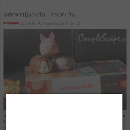
มหัศจรรย์แห่งรัก – ดวงตะวัน
LookPla
07 กุมภาพันธ์ 2018
1,081
ชอบในความเป็นคนธรรมดาของพระนาง ชอบที่ดวงตะวันสร้างให้พระนางดูมีตัวตน
ในโลกจริงๆ ได้ จับต้องได้มากกว่าพระเอกนางเอกในฝัน ตัวละครดูมีเสน่ห์มีสีสัน โดย
เฉพาะลุงเฮีย ที่สารภาพเลยว่าอ่านแล้วหลงรักลุงเฮียเลยจริงๆ