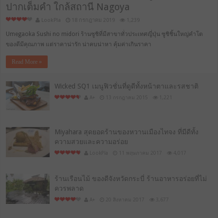
ปากเต็มคำ ใกล้สถานี Nagoya
LookPla
18 กรกฎาคม 2019
1,239
Umegaoka Sushi no midori ร้านซูชิที่มีสาขาทั่วประเทศญี่ปุ่น ซูชิชิ้นใหญ่คำโต
ของดีมีคุณภาพ แต่ราคาน่ารัก น่าคบน่าหา คุ้มค่าเกินราคา
Read More »
Wicked SQ1 เมนูฟิวชั่นที่ดูดีทั้งหน้าตาและรสชาติ
A+
13 กรกฎาคม 2015
1,221
Miyahara สุดยอดร้านของหวานเมืองไทจง ที่มีดีทั้ง
ความสวยและความอร่อย
LookPla
11 พฤษภาคม 2017
4,017
ร้านเรือนไม้ ของดีจังหวัดกระบี่ ร้านอาหารอร่อยที่ไม่
ควรพลาด
A+
20 สิงหาคม 2017
3,677