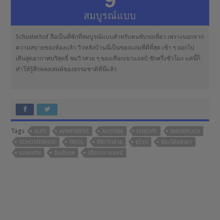
สมบูรณ์แบบ
Schusterhof ถือเป็นที่พักที่สมบูรณ์แบบสำหรับคนขับรถเที่ยว เพราะนอกจาก
ความสบายของห้องแล้ว วิวหลังบ้านนี่เป็นของแถมที่ดีที่สุด เช้า ๆ ออกไป
เดินสูดอากาศบริสุทธิ์ ชมวิวสวย ๆ ของเทือกเขาแอลป์ ซักครึ่งชั่วโมง แค่นี้ก็
ทำให้รู้สึกหลงเสน่ห์ของธรรมชาติที่นี่แล้ว
Tags
ALPS
APARTMENT
AUSTRIA
EUROPE
INNSBRUCK
SCHUSTERHOF
TIROL
ที่พักวิวสวย
ยุโรป
ห้องใต้หลังคา
ออสเตรีย
อินส์บรุค
เทือกเขาแอลป์