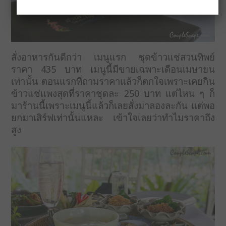
สั่งอาหารกันดีกว่า เมนูแรก ชุดข้าวแช่สวนทิพย์
ราคา 435 บาท เมนูนี้มีขายเฉพาะเดือนเมษายน
เท่านั้น ตอนแรกที่ถามราคาแล้วก็ตกใจเพราะเคยกิน
ข้าวแช่แพงสุดที่ราคาชุดละ 250 บาท แต่ไหน ๆ ก็
มาร้านนี้เพราะเมนูนี้แล้วก็เลยสั่งมาลองละกัน แต่พอ
ยกมาเสิร์ฟเท่านั้นแหละ เข้าใจเลยว่าทำไมราคาถึง
สูง