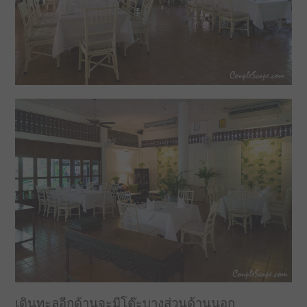
เดินทะลุอีกด้านจะมีโต๊ะบางส่วนด้านนอก