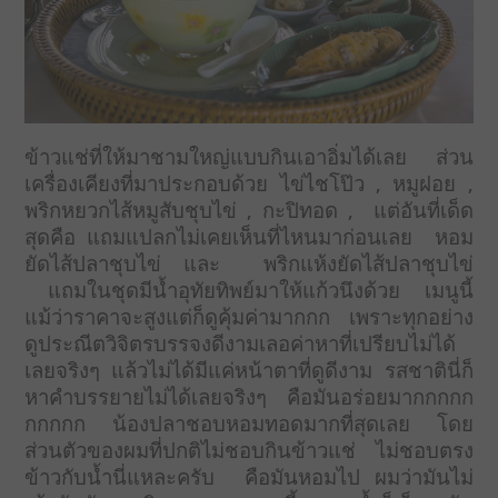
ข้าวแช่ที่ให้มาชามใหญ่แบบกินเอาอิ่มได้เลย ส่วน
เครื่องเคียงที่มาประกอบด้วย ไข่ไชโป๊ว , หมูฝอย ,
พริกหยวกไส้หมูสับชุบไข่ , กะปิทอด , แต่อันที่เด็ด
สุดคือ แถมแปลกไม่เคยเห็นที่ไหนมาก่อนเลย หอม
ยัดไส้ปลาชุบไข่ และ พริกแห้งยัดไส้ปลาชุบไข่
แถมในชุดมีน้ำอุทัยทิพย์มาให้แก้วนึงด้วย เมนูนี้
แม้ว่าราคาจะสูงแต่ก็ดูคุ้มค่ามากกก เพราะทุกอย่าง
ดูประณีตวิจิตรบรรจงดีงามเลอค่าหาที่เปรียบไม่ได้
เลยจริงๆ แล้วไม่ได้มีแค่หน้าตาที่ดูดีงาม รสชาตินี่ก็
หาคำบรรยายไม่ได้เลยจริงๆ คือมันอร่อยมากกกกก
กกกกก น้องปลาชอบหอมทอดมากที่สุดเลย โดย
ส่วนตัวของผมที่ปกติไม่ชอบกินข้าวแช่ ไม่ชอบตรง
ข้าวกับน้ำนี่แหละครับ คือมันหอมไป ผมว่ามันไม่