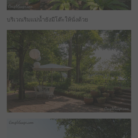
บริเวณริมแม่น้ำยังมีโต๊ะให้นั่งด้วย