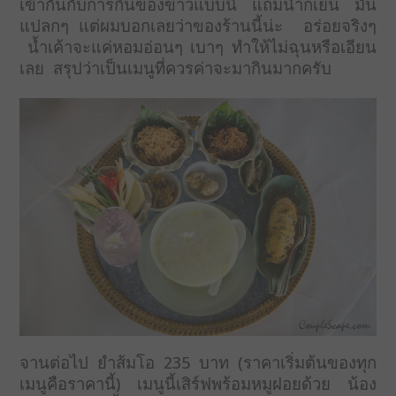
เข้ากันกับการกินของขาวแบบนี้ แถมน้ำก็เย็น มัน
แปลกๆ แต่ผมบอกเลยว่าของร้านนี้น่ะ อร่อยจริงๆ
น้ำเค้าจะแค่หอมอ่อนๆ เบาๆ ทำให้ไม่ฉุนหรือเอียน
เลย สรุปว่าเป็นเมนูที่ควรค่าจะมากินมากครับ
จานต่อไป ยำส้มโอ 235 บาท (ราคาเริ่มต้นของทุก
เมนูคือราคานี้) เมนูนี้เสิร์ฟพร้อมหมูฝอยด้วย น้อง