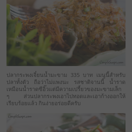
ปลากระพงเจี๋ยนน้ำมะขาม 335 บาท เมนูนี้สำหรับ
ปลาทั้งตัว ถือว่าไม่แพงนะ รสชาติจานนี้ น้ำราด
เหมือนน้ำราดซีอิ๊วแต่มีความเปรี้ยวของมะขามเล็ก
ๆ ส่วนปลากระพงเอาไปทอดและเอาก้างออกให้
เรียบร้อยแล้ว กินง่ายอร่อยดีครับ