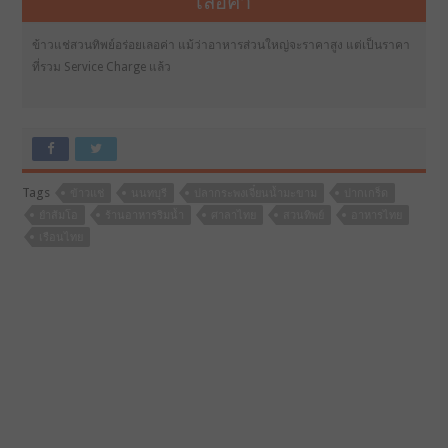
เลอค่า
ข้าวแช่สวนทิพย์อร่อยเลอค่า แม้ว่าอาหารส่วนใหญ่จะราคาสูง แต่เป็นราคา
ที่รวม Service Charge แล้ว
Tags
ข้าวแช่
นนทบุรี
ปลากระพงเจี๋ยนน้ำมะขาม
ปากเกร็ด
ยำส้มโอ
ร้านอาหารริมน้ำ
ศาลาไทย
สวนทิพย์
อาหารไทย
เรือนไทย