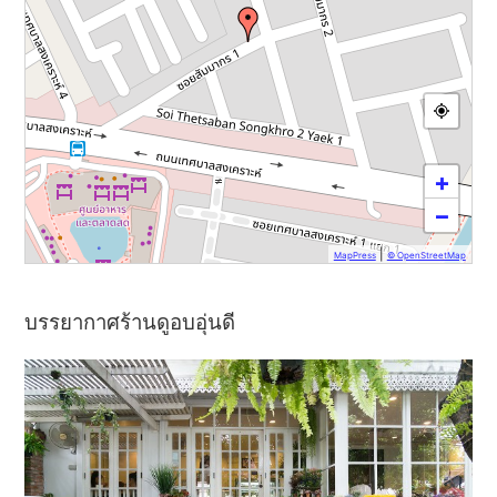
+
−
|
MapPress
© OpenStreetMap
บรรยากาศร้านดูอบอุ่นดี