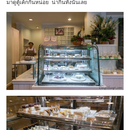
มาดูตู้เค้กกันหน่อย น่ากินทั้งนั้นเลย