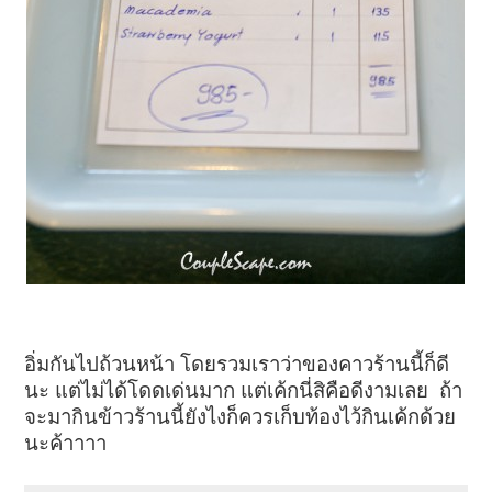
อิ่มกันไปถ้วนหน้า โดยรวมเราว่าของคาวร้านนี้ก็ดี
นะ แต่ไม่ได้โดดเด่นมาก แต่เค้กนี่สิคือดีงามเลย ถ้า
จะมากินข้าวร้านนี้ยังไงก็ควรเก็บท้องไว้กินเค้กด้วย
นะค้าาาา