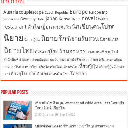
ป้ายกำกับ
Europe
Austria
couplescape
europe trip
Czech Republic
novel
japan
Osaka
Kansai
Germany
foodscape
Hotel
Kyoto
นักเขียนคนโปรด
restaurant
คันไซ
ญี่ปุ่น
ดวงตะวัน
นิยาย
นิยายรัก
นิยายสืบสวน
นิยายแปล
นิยายญี่ปุ่น
นิยายไทย
ร้านอาหาร
ยุโรป
ภัสรสา
วางแผนเที่ยวยุโรป
หนอนหนังสือ
ออสเตรีย
สำนักพิมพ์คำต่อคำ
อร่อย
สำนักพิมพ์ดวงตะวัน
อาหารญี่ปุ่น
เที่ยวญี่ปุ่น
อาหารไทย
อาหารยุโรป
เที่ยวญี่ปุ่นด้วยตัว
เกียวโต
เชียงใหม่
เที่ยวคันไซ
โอซาก้า
เที่ยวยุโรปด้วยตัวเอง
เยอรมัน
เอง
โกเบ
Popular Posts
เที่ยวคันไซด้วย JR-West Kansai Wide Area Pass โอซาก้า
โกเบ ฮิเมจิ เกียวโต
20 ธันวาคม 2015
31,829
Midwinter Green ร้านอาหารเขาใหญ่ ปราสาทงาม