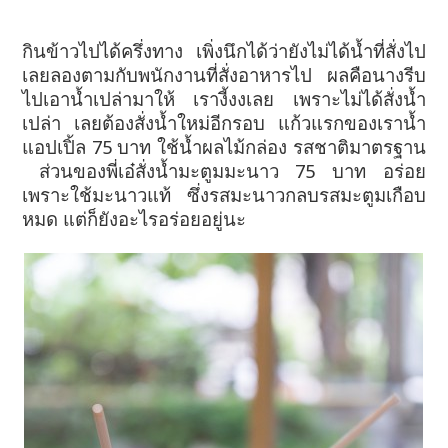
กินข้าวไปได้ครึ่งทาง เพิ่งนึกได้ว่ายังไม่ได้น้ำที่สั่งไป
เลยลองตามกับพนักงานที่สั่งอาหารไป ผลคือนางรีบ
ไปเอาน้ำเปล่ามาให้ เรางี้งงเลย เพราะไม่ได้สั่งน้ำ
เปล่า เลยต้องสั่งน้ำใหม่อีกรอบ แก้วแรกของเราน้ำ
แอปเปิ้ล 75 บาท ใช้น้ำผลไม้กล่อง รสชาติมาตรฐาน
ส่วนของพี่เอ๋สั่งน้ำมะตูมมะนาว 75 บาท อร่อย
เพราะใช้มะนาวแท้ ซึ่งรสมะนาวกลบรสมะตูมเกือบ
หมด แต่ก็ยังอะไรอร่อยอยู่นะ