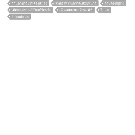
ร้านอาหารย่านดอนเมือง
ร้านอาหารแถววัดเสมียนนารี
ลาบคอหมูย่าง
เค้กสตรอเบอร์รี่โยเกิร์ตครีม
เค้กแมคคาเดเมียทอฟฟี่
ไก่อบ
ไก่อบมันบด