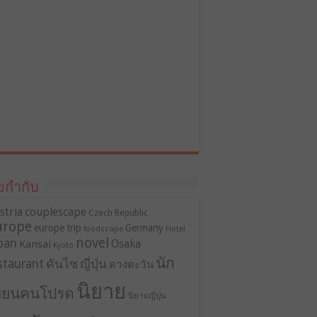
ยกำกับ
stria
couplescape
Czech Republic
urope
europe trip
Germany
foodscape
Hotel
novel
pan
Osaka
Kansai
Kyoto
นัก
staurant
คันไซ
ญี่ปุ่น
ดวงตะวัน
นิยาย
ขียนคนโปรด
นิยายญี่ปุ่น