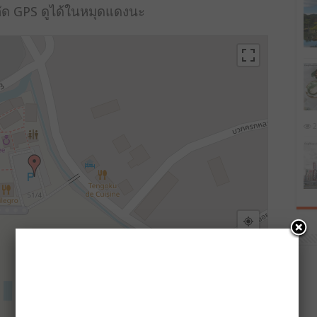
ัด GPS ดูได้ในหมุดแดงนะ
2
+
−
|
MapPress
© OpenStreetMap