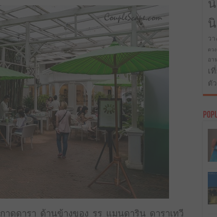
น
น
วา
ดวง
อาห
เที
ตั
Pop
ี่ กาดดารา ด้านข้างของ รร แมนดาริน ดาราเทวี