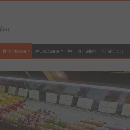
FoodScape
BookScape
Photo Gallery
About Us