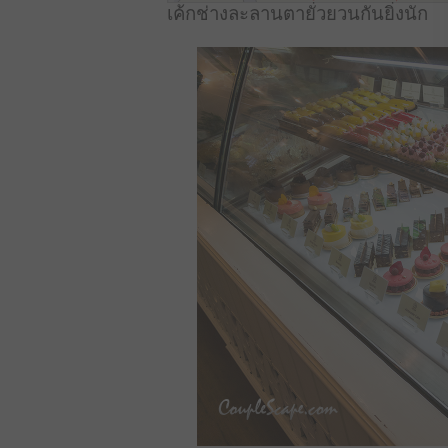
เค้กช่างละลานตายั่วยวนกันยิ่งนัก