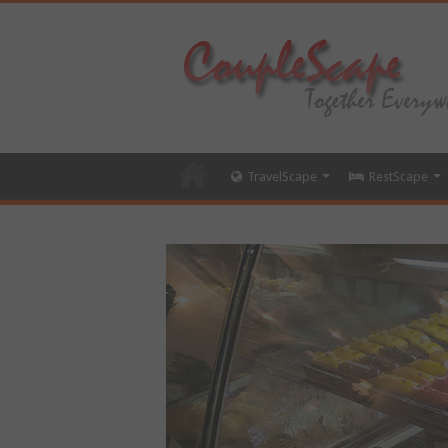
TravelScape
RestScape