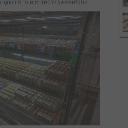
กกว่าร้าน ดาราเทวี ที่กรุงเทพครึ่งนึง