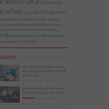
ิยายรัก
นิยายสืบสวน
นิยายแปล
ิยายไทย
ร้านอาหาร
ยุโรป
ภัสรสา
งแผนเที่ยวยุโรป
สำนักพิมพ์คำต่อคำ
สำนักพิมพ์
หนอนหนังสือ
ออสเตรีย
อร่อย
ตะวัน
อาหารญี่ปุ่น
อาหารไทย
ารยุโรป
เกียวโต
เชียงใหม่
เที่ยวคันไซ
่ยวญี่ปุ่น
เที่ยวยุโรปด้วย
เที่ยวญี่ปุ่นด้วยตัวเอง
โอซาก้า
วเอง
เยอรมัน
โกเบ
ular Posts
เที่ยวคันไซด้วย JR-West Kansai
Wide Area Pass โอซาก้า โกเบ ฮิ
เมจิ เกียวโต
20 ธันวาคม 2015
31,829
Midwinter Green ร้านอาหารเขา
ใหญ่ ปราสาทงาม อาหารอร่อย
23 ตุลาคม 2015
28,087