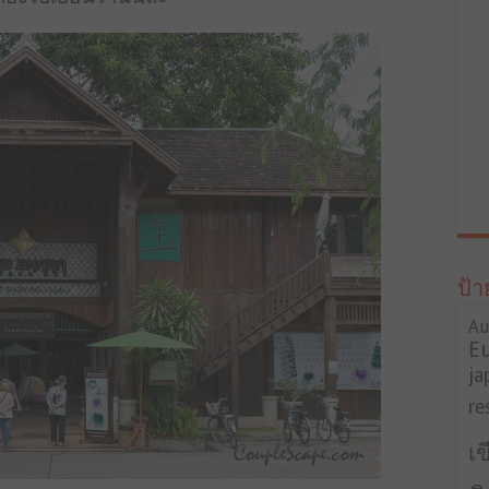
ป้า
Au
E
ja
re
เ