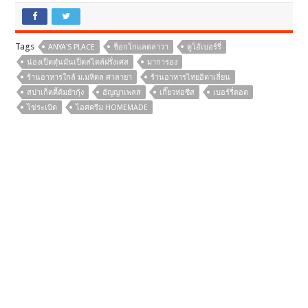
Tags
ANYA'S PLACE
ช็อกโกแลตลาวา
ดูโอ้เบอร์รี่
น่องเป็ดตุ๋นมันเป็ดสไตล์ฝรั่งเศส
มาการอง
ร้านอาหารใกล้ ม.มหิดล ศาลายา
ร้านอาหารไทยอิตาเลี่ยน
สปาเก็ตตี้ต้มยำกุ้ง
อัญญาเพลส
เกี๊ยวห่อซีส
เบอร์รี่ดอต
ไข่ระเบิด
ไอศครีม HOMEMADE