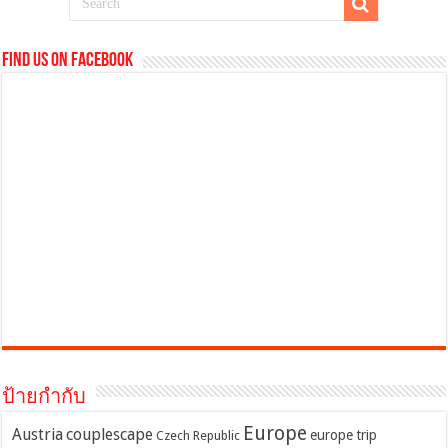
Find us on Facebook
ป้ายกำกับ
Europe
Austria
couplescape
europe trip
Czech Republic