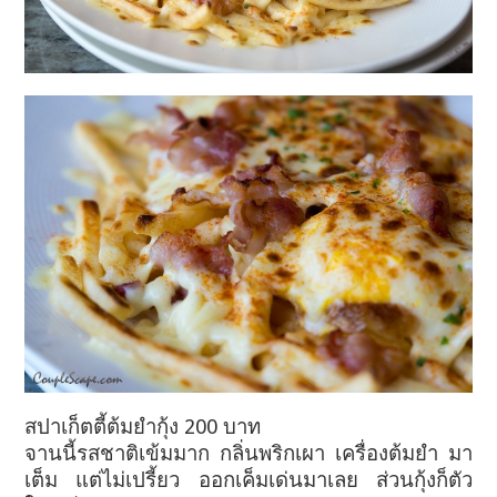
สปาเก็ตตี้ต้มยำกุ้ง 200 บาท
จานนี้รสชาติเข้มมาก กลิ่นพริกเผา เครื่องต้มยำ มา
เต็ม แต่ไม่เปรี้ยว ออกเค็มเด่นมาเลย ส่วนกุ้งก็ตัว