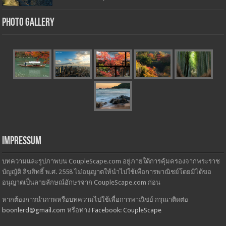
Photo Gallery
Impressum
บทความและรูปภาพบน CoupleScape.com อยู่ภายใต้การคุ้มครองจากพระราช
บัญญัติ ลิขสิทธิ์ พ.ศ. 2558 ไม่อนุญาตให้นำไปใช้เพื่อการพาณิชย์โดยมิได้ขอ
อนุญาตเป็นลายลักษณ์อักษรจาก CoupleScape.com ก่อน
หากต้องการนำภาพหรือบทความไปใช้เพื่อการพาณิชย์ กรุณาติดต่อ
boonlerd@gmail.com
หรือทาง
Facebook: CoupleScape