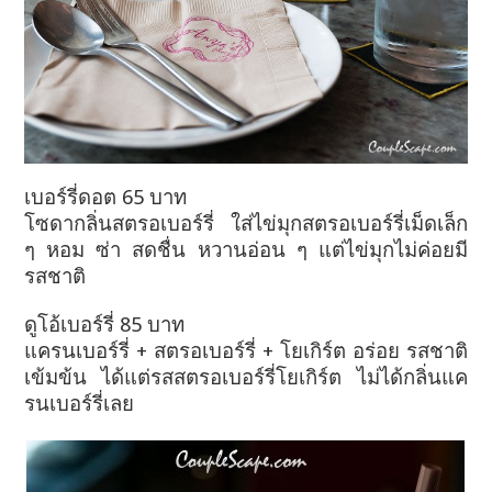
เบอร์รี่ดอต 65 บาท
โซดากลิ่นสตรอเบอร์รี่ ใส่ไข่มุกสตรอเบอร์รี่เม็ดเล็ก
ๆ หอม ซ่า สดชื่น หวานอ่อน ๆ แต่ไข่มุกไม่ค่อยมี
รสชาติ
ดูโอ้เบอร์รี่ 85 บาท
แครนเบอร์รี่ + สตรอเบอร์รี่ + โยเกิร์ต อร่อย รสชาติ
เข้มข้น ได้แต่รสสตรอเบอร์รี่โยเกิร์ต ไม่ได้กลิ่นแค
รนเบอร์รี่เลย