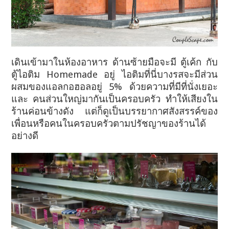
เดินเข้ามาในห้องอาหาร ด้านซ้ายมือจะมี ตู้เค้ก กับ
ตู้ไอติม Homemade อยู่ ไอติมที่นี่บางรสจะมีส่วน
ผสมของแอลกอ
ฮอลอยู่ 5% ด้วยความที่มีที่นั่งเยอะ
และ คนส่วนใหญ่มากันเป็นครอบครัว ทำให้เสียงใน
ร้านค่อนข้างดัง แต่ก็ดูเป็นบรรยากาศ
สังสรรค์ของ
เพื่อนหรือคนในครอบครัวตามปรัชญาของร้านได้
อย่างดี