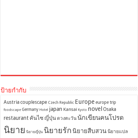
ป้ายกำกับ
Europe
Austria
couplescape
europe trip
Czech Republic
novel
japan
Osaka
Kansai
Germany
foodscape
Hotel
Kyoto
นักเขียนคนโปรด
restaurant
คันไซ
ญี่ปุ่น
ดวงตะวัน
นิยาย
นิยายรัก
นิยายสืบสวน
นิยายแปล
นิยายญี่ปุ่น