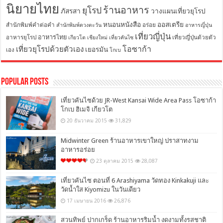
นิยายไทย
ร้านอาหาร
ยุโรป
ภัสรสา
วางแผนเที่ยวยุโรป
หนอนหนังสือ
ออสเตรีย
สำนักพิมพ์คำต่อคำ
อร่อย
สำนักพิมพ์ดวงตะวัน
อาหารญี่ปุ่น
เที่ยวญี่ปุ่น
อาหารไทย
อาหารยุโรป
เที่ยวญี่ปุ่นด้วยตัว
เกียวโต
เชียงใหม่
เที่ยวคันไซ
โอซาก้า
เที่ยวยุโรปด้วยตัวเอง
เยอรมัน
เอง
โกเบ
Popular Posts
เที่ยวคันไซด้วย JR-West Kansai Wide Area Pass โอซาก้า
โกเบ ฮิเมจิ เกียวโต
20 ธันวาคม 2015
31,829
Midwinter Green ร้านอาหารเขาใหญ่ ปราสาทงาม
อาหารอร่อย
23 ตุลาคม 2015
28,087
เที่ยวคันไซ ตอนที่ 6 Arashiyama วัดทอง Kinkakuji และ
วัดน้ำใส Kiyomizu ในวันเดียว
17 เมษายน 2016
26,876
สวนทิพย์ ปากเกร็ด ร้านอาหารริมน้ำ งดงามทั้งรสชาติ