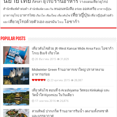
นิยายไทย
ร้านอาหาร
ยุโรป
ภัสรสา
วางแผนเที่ยวยุโรป
หนอนหนังสือ
ออสเตรีย
สำนักพิมพ์คำต่อคำ
อร่อย
สำนักพิมพ์ดวงตะวัน
อาหารญี่ปุ่น
เที่ยวญี่ปุ่น
อาหารไทย
อาหารยุโรป
เที่ยวญี่ปุ่นด้วยตัว
เกียวโต
เชียงใหม่
เที่ยวคันไซ
โอซาก้า
เที่ยวยุโรปด้วยตัวเอง
เยอรมัน
เอง
โกเบ
Popular Posts
เที่ยวคันไซด้วย JR-West Kansai Wide Area Pass โอซาก้า
โกเบ ฮิเมจิ เกียวโต
20 ธันวาคม 2015
31,829
Midwinter Green ร้านอาหารเขาใหญ่ ปราสาทงาม
อาหารอร่อย
23 ตุลาคม 2015
28,087
เที่ยวคันไซ ตอนที่ 6 Arashiyama วัดทอง Kinkakuji และ
วัดน้ำใส Kiyomizu ในวันเดียว
17 เมษายน 2016
26,876
สวนทิพย์ ปากเกร็ด ร้านอาหารริมน้ำ งดงามทั้งรสชาติ
และบรรยากาศ