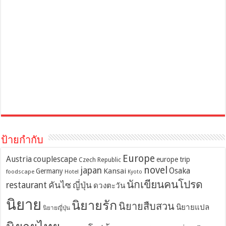
ป้ายกำกับ
Europe
Austria
couplescape
europe trip
Czech Republic
novel
japan
Osaka
Kansai
Germany
foodscape
Hotel
Kyoto
นักเขียนคนโปรด
restaurant
คันไซ
ญี่ปุ่น
ดวงตะวัน
นิยาย
นิยายรัก
นิยายสืบสวน
นิยายแปล
นิยายญี่ปุ่น