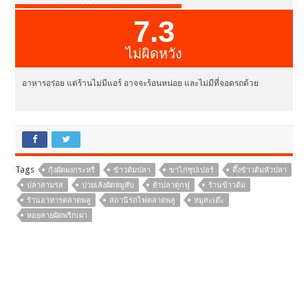
7.3
ไม่ผิดหวัง
อาหารอร่อย แต่ร้านไม่มีแอร์ อาจจะร้อนหน่อย และไม่มีที่จอดรถด้วย
Tags
กุ้งผัดผงกระหรี่
ข้าวต้มปลา
ขาไก่ซุปเปอร์
ตึ๊งข้าวต้มหัวปลา
ปลาสามรส
ปวยเล้งผัดหมูสับ
ยำปลาดุกฟู
ร้านข้าวต้ม
ร้านอาหารตลาดพลู
สถานีรถไฟตลาดพลู
หมูสะเต๊ะ
หอยลายผัดพริกเผา