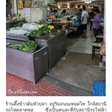
ร้านตึ๊งข้าวต้มหัวปลา อยู่ริมถนนเทอดไท ใกล้สถานี
รถไฟตลาดพลู ซึ่งเป็นคนละที่กับสถานีรถไฟฟ้า