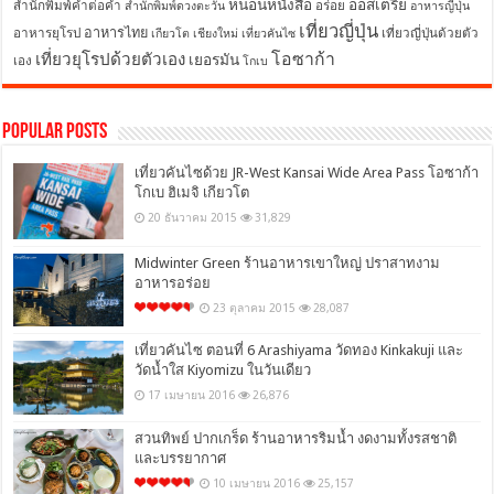
หนอนหนังสือ
ออสเตรีย
สำนักพิมพ์คำต่อคำ
อร่อย
สำนักพิมพ์ดวงตะวัน
อาหารญี่ปุ่น
เที่ยวญี่ปุ่น
อาหารไทย
อาหารยุโรป
เที่ยวญี่ปุ่นด้วยตัว
เกียวโต
เชียงใหม่
เที่ยวคันไซ
โอซาก้า
เที่ยวยุโรปด้วยตัวเอง
เยอรมัน
เอง
โกเบ
Popular Posts
เที่ยวคันไซด้วย JR-West Kansai Wide Area Pass โอซาก้า
โกเบ ฮิเมจิ เกียวโต
20 ธันวาคม 2015
31,829
Midwinter Green ร้านอาหารเขาใหญ่ ปราสาทงาม
อาหารอร่อย
23 ตุลาคม 2015
28,087
เที่ยวคันไซ ตอนที่ 6 Arashiyama วัดทอง Kinkakuji และ
วัดน้ำใส Kiyomizu ในวันเดียว
17 เมษายน 2016
26,876
สวนทิพย์ ปากเกร็ด ร้านอาหารริมน้ำ งดงามทั้งรสชาติ
และบรรยากาศ
10 เมษายน 2016
25,157