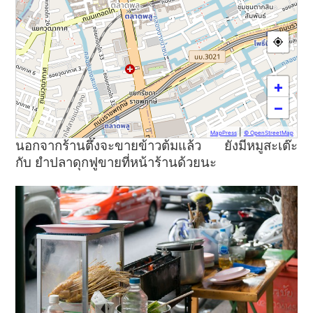
+
−
|
MapPress
© OpenStreetMap
นอกจากร้านตึ๊งจะขายข้าวต้มแล้ว ยังมีหมูสะเต๊ะ
กับ ยำปลาดุกฟูขายที่หน้าร้านด้วยนะ