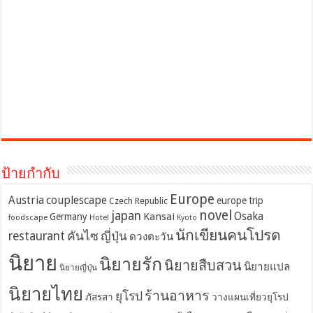
ป้ายกำกับ
Europe
Austria
couplescape
europe trip
Czech Republic
novel
japan
Osaka
Kansai
Germany
foodscape
Hotel
Kyoto
นักเขียนคนโปรด
restaurant
คันไซ
ญี่ปุ่น
ดวงตะวัน
นิยาย
นิยายรัก
นิยายสืบสวน
นิยายแปล
นิยายญี่ปุ่น
นิยายไทย
ร้านอาหาร
ยุโรป
ภัสรสา
วางแผนเที่ยวยุโรป