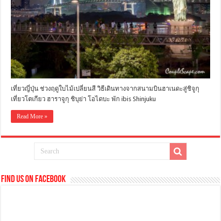
เที่ยวญี่ปุ่น ช่วงฤดูใบไม้เปลี่ยนสี วิธีเดินทางจากสนามบินฮาเนดะสู่ชิจูกุ
เที่ยวโตเกียว ฮาราจูกุ ชิบุย่า โอไดบะ พัก ibis Shinjuku
Read More »
Find us on Facebook