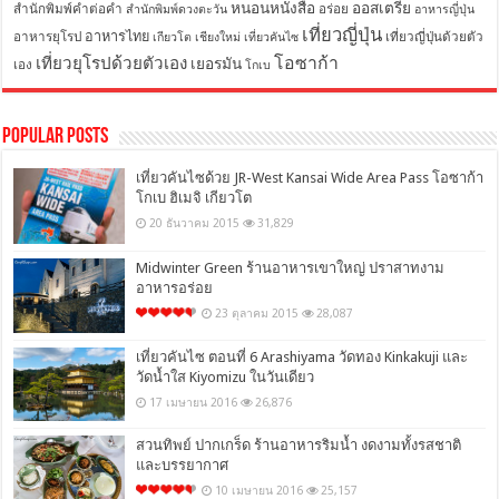
หนอนหนังสือ
ออสเตรีย
สำนักพิมพ์คำต่อคำ
อร่อย
สำนักพิมพ์ดวงตะวัน
อาหารญี่ปุ่น
เที่ยวญี่ปุ่น
อาหารไทย
อาหารยุโรป
เที่ยวญี่ปุ่นด้วยตัว
เกียวโต
เชียงใหม่
เที่ยวคันไซ
โอซาก้า
เที่ยวยุโรปด้วยตัวเอง
เยอรมัน
เอง
โกเบ
Popular Posts
เที่ยวคันไซด้วย JR-West Kansai Wide Area Pass โอซาก้า
โกเบ ฮิเมจิ เกียวโต
20 ธันวาคม 2015
31,829
Midwinter Green ร้านอาหารเขาใหญ่ ปราสาทงาม
อาหารอร่อย
23 ตุลาคม 2015
28,087
เที่ยวคันไซ ตอนที่ 6 Arashiyama วัดทอง Kinkakuji และ
วัดน้ำใส Kiyomizu ในวันเดียว
17 เมษายน 2016
26,876
สวนทิพย์ ปากเกร็ด ร้านอาหารริมน้ำ งดงามทั้งรสชาติ
และบรรยากาศ
10 เมษายน 2016
25,157