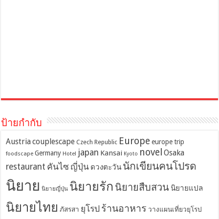
ป้ายกำกับ
Europe
Austria
couplescape
europe trip
Czech Republic
novel
japan
Osaka
Kansai
Germany
foodscape
Hotel
Kyoto
นักเขียนคนโปรด
restaurant
คันไซ
ญี่ปุ่น
ดวงตะวัน
นิยาย
นิยายรัก
นิยายสืบสวน
นิยายแปล
นิยายญี่ปุ่น
นิยายไทย
ร้านอาหาร
ยุโรป
ภัสรสา
วางแผนเที่ยวยุโรป