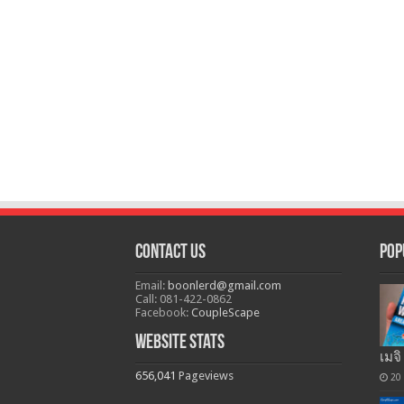
Contact Us
Pop
Email:
boonlerd@gmail.com
Call: 081-422-0862
Facebook:
CoupleScape
Website Stats
เมจิ
656,041
Pageviews
20