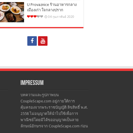
U Provaznice ร้านอาหารกลาง
เมืองเก่า ใจกลางปราก
04 กุมภาพันธ์ 2020
Impressum
บทความและรูปภาพบน
CoupleScape.com อยู่ภายใต้การ
คุ้มครองจากพระราชบัญญัติ ลิขสิทธิ์ พ.ศ.
2558 ไม่อนุญาตให้นำไปใช้เพื่อการ
พาณิชย์โดยมิได้ขออนุญาตเป็นลาย
ลักษณ์อักษรจาก CoupleScape.com ก่อน