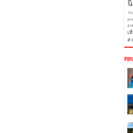
น
วา
ดวง
อาห
เที
ตั
Pop