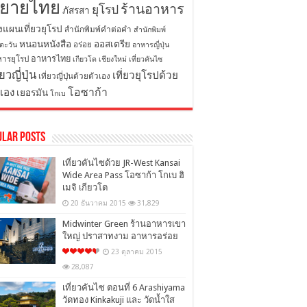
ิยายไทย
ร้านอาหาร
ยุโรป
ภัสรสา
งแผนเที่ยวยุโรป
สำนักพิมพ์คำต่อคำ
สำนักพิมพ์
หนอนหนังสือ
ออสเตรีย
อร่อย
ตะวัน
อาหารญี่ปุ่น
อาหารไทย
ารยุโรป
เกียวโต
เชียงใหม่
เที่ยวคันไซ
่ยวญี่ปุ่น
เที่ยวยุโรปด้วย
เที่ยวญี่ปุ่นด้วยตัวเอง
โอซาก้า
วเอง
เยอรมัน
โกเบ
ular Posts
เที่ยวคันไซด้วย JR-West Kansai
Wide Area Pass โอซาก้า โกเบ ฮิ
เมจิ เกียวโต
20 ธันวาคม 2015
31,829
Midwinter Green ร้านอาหารเขา
ใหญ่ ปราสาทงาม อาหารอร่อย
23 ตุลาคม 2015
28,087
เที่ยวคันไซ ตอนที่ 6 Arashiyama
วัดทอง Kinkakuji และ วัดน้ำใส