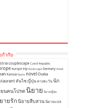
ยกำกับ
stria
couplescape
Czech Republic
urope
europe trip
Germany
foodscape
Hotel
novel
pan
Osaka
Kansai
Kyoto
นัก
staurant
คันไซ
ญี่ปุ่น
ดวงตะวัน
นิยาย
ขียนคนโปรด
นิยายญี่ปุ่น
ิยายรัก
นิยายสืบสวน
นิยายแปล