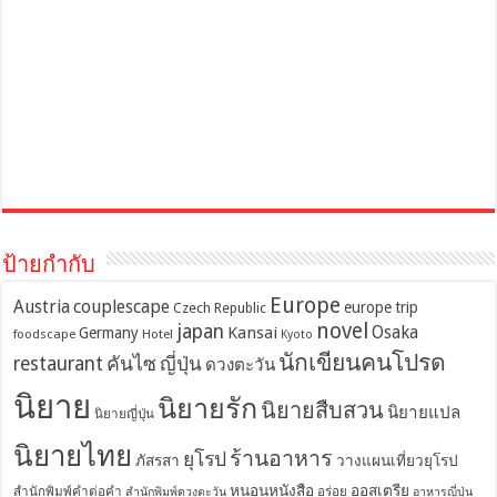
ป้ายกำกับ
Europe
Austria
couplescape
europe trip
Czech Republic
novel
japan
Osaka
Kansai
Germany
foodscape
Hotel
Kyoto
นักเขียนคนโปรด
restaurant
คันไซ
ญี่ปุ่น
ดวงตะวัน
นิยาย
นิยายรัก
นิยายสืบสวน
นิยายแปล
นิยายญี่ปุ่น
นิยายไทย
ร้านอาหาร
ยุโรป
ภัสรสา
วางแผนเที่ยวยุโรป
หนอนหนังสือ
ออสเตรีย
สำนักพิมพ์คำต่อคำ
อร่อย
สำนักพิมพ์ดวงตะวัน
อาหารญี่ปุ่น