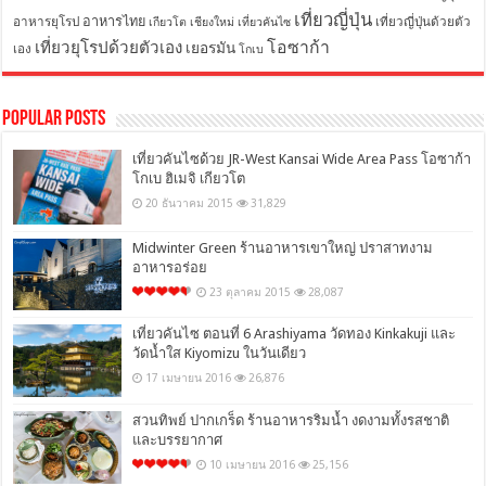
เที่ยวญี่ปุ่น
อาหารไทย
อาหารยุโรป
เที่ยวญี่ปุ่นด้วยตัว
เกียวโต
เชียงใหม่
เที่ยวคันไซ
โอซาก้า
เที่ยวยุโรปด้วยตัวเอง
เยอรมัน
เอง
โกเบ
Popular Posts
เที่ยวคันไซด้วย JR-West Kansai Wide Area Pass โอซาก้า
โกเบ ฮิเมจิ เกียวโต
20 ธันวาคม 2015
31,829
Midwinter Green ร้านอาหารเขาใหญ่ ปราสาทงาม
อาหารอร่อย
23 ตุลาคม 2015
28,087
เที่ยวคันไซ ตอนที่ 6 Arashiyama วัดทอง Kinkakuji และ
วัดน้ำใส Kiyomizu ในวันเดียว
17 เมษายน 2016
26,876
สวนทิพย์ ปากเกร็ด ร้านอาหารริมน้ำ งดงามทั้งรสชาติ
และบรรยากาศ
10 เมษายน 2016
25,156