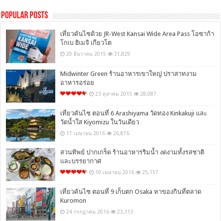
Popular Posts
เที่ยวคันไซด้วย JR-West Kansai Wide Area Pass โอซาก้า
โกเบ ฮิเมจิ เกียวโต
20 ธันวาคม 2015
31,829
Midwinter Green ร้านอาหารเขาใหญ่ ปราสาทงาม
อาหารอร่อย
23 ตุลาคม 2015
28,087
เที่ยวคันไซ ตอนที่ 6 Arashiyama วัดทอง Kinkakuji และ
วัดน้ำใส Kiyomizu ในวันเดียว
17 เมษายน 2016
26,876
สวนทิพย์ ปากเกร็ด ร้านอาหารริมน้ำ งดงามทั้งรสชาติ
และบรรยากาศ
10 เมษายน 2016
25,157
เที่ยวคันไซ ตอนที่ 9 เก็บตก Osaka หาของกินที่ตลาด
Kuromon
24 กรกฎาคม 2016
23,313