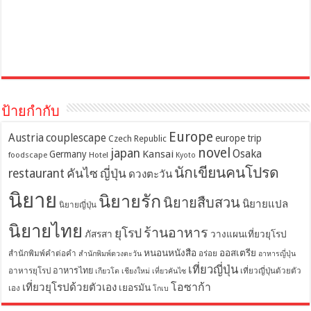
ป้ายกำกับ
Europe
Austria
couplescape
europe trip
Czech Republic
novel
japan
Osaka
Kansai
Germany
foodscape
Hotel
Kyoto
นักเขียนคนโปรด
restaurant
คันไซ
ญี่ปุ่น
ดวงตะวัน
นิยาย
นิยายรัก
นิยายสืบสวน
นิยายแปล
นิยายญี่ปุ่น
นิยายไทย
ร้านอาหาร
ยุโรป
ภัสรสา
วางแผนเที่ยวยุโรป
หนอนหนังสือ
ออสเตรีย
สำนักพิมพ์คำต่อคำ
อร่อย
สำนักพิมพ์ดวงตะวัน
อาหารญี่ปุ่น
เที่ยวญี่ปุ่น
อาหารไทย
อาหารยุโรป
เที่ยวญี่ปุ่นด้วยตัว
เกียวโต
เชียงใหม่
เที่ยวคันไซ
โอซาก้า
เที่ยวยุโรปด้วยตัวเอง
เยอรมัน
เอง
โกเบ