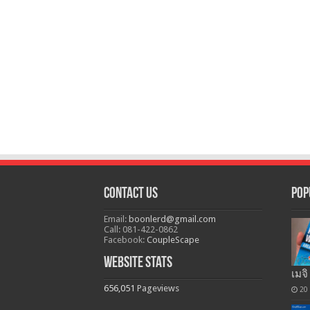
Contact Us
Pop
Email:
boonlerd@gmail.com
Call: 081-422-0862
Facebook:
CoupleScape
Website Stats
เมจิ
656,051
Pageviews
20