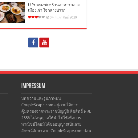
U Provaznice ร้านอาหารกลาง
เมืองเก่า ใจกลางปราก
04 กุมภาพันธ์ 2020
Impressum
บทความและรูปภาพบน
CoupleScape.com อยู่ภายใต้การ
คุ้มครองจากพระราชบัญญัติ ลิขสิทธิ์ พ.ศ.
2558 ไม่อนุญาตให้นำไปใช้เพื่อการ
พาณิชย์โดยมิได้ขออนุญาตเป็นลาย
ลักษณ์อักษรจาก CoupleScape.com ก่อน