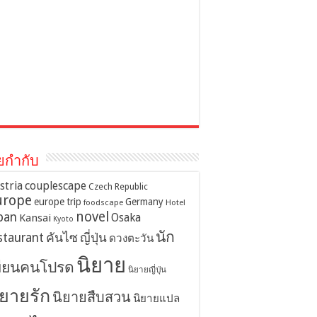
ยกำกับ
stria
couplescape
Czech Republic
urope
europe trip
Germany
foodscape
Hotel
novel
pan
Osaka
Kansai
Kyoto
นัก
staurant
คันไซ
ญี่ปุ่น
ดวงตะวัน
นิยาย
ขียนคนโปรด
นิยายญี่ปุ่น
ิยายรัก
นิยายสืบสวน
นิยายแปล