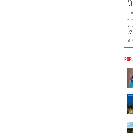
น
วา
ดวง
อาห
เที
ตั
Pop