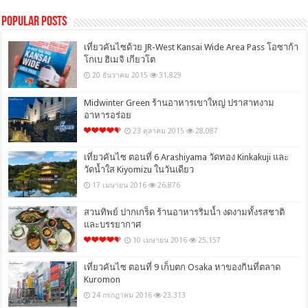
Popular Posts
เที่ยวคันไซด้วย JR-West Kansai Wide Area Pass โอซาก้า
โกเบ ฮิเมจิ เกียวโต
20 ธันวาคม 2015
31,829
Midwinter Green ร้านอาหารเขาใหญ่ ปราสาทงาม
อาหารอร่อย
23 ตุลาคม 2015
28,087
เที่ยวคันไซ ตอนที่ 6 Arashiyama วัดทอง Kinkakuji และ
วัดน้ำใส Kiyomizu ในวันเดียว
17 เมษายน 2016
26,876
สวนทิพย์ ปากเกร็ด ร้านอาหารริมน้ำ งดงามทั้งรสชาติ
และบรรยากาศ
10 เมษายน 2016
25,157
เที่ยวคันไซ ตอนที่ 9 เก็บตก Osaka หาของกินที่ตลาด
Kuromon
24 กรกฎาคม 2016
23,313