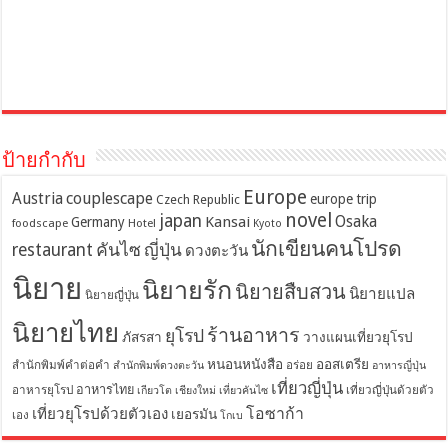
ป้ายกำกับ
Europe
Austria
couplescape
europe trip
Czech Republic
novel
japan
Osaka
Kansai
Germany
foodscape
Hotel
Kyoto
นักเขียนคนโปรด
restaurant
คันไซ
ญี่ปุ่น
ดวงตะวัน
นิยาย
นิยายรัก
นิยายสืบสวน
นิยายแปล
นิยายญี่ปุ่น
นิยายไทย
ร้านอาหาร
ยุโรป
ภัสรสา
วางแผนเที่ยวยุโรป
หนอนหนังสือ
ออสเตรีย
สำนักพิมพ์คำต่อคำ
อร่อย
สำนักพิมพ์ดวงตะวัน
อาหารญี่ปุ่น
เที่ยวญี่ปุ่น
อาหารไทย
อาหารยุโรป
เที่ยวญี่ปุ่นด้วยตัว
เกียวโต
เชียงใหม่
เที่ยวคันไซ
โอซาก้า
เที่ยวยุโรปด้วยตัวเอง
เยอรมัน
เอง
โกเบ