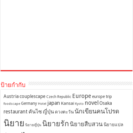
ป้ายกำกับ
Europe
Austria
couplescape
europe trip
Czech Republic
novel
japan
Osaka
Kansai
Germany
foodscape
Hotel
Kyoto
นักเขียนคนโปรด
restaurant
คันไซ
ญี่ปุ่น
ดวงตะวัน
นิยาย
นิยายรัก
นิยายสืบสวน
นิยายแปล
นิยายญี่ปุ่น