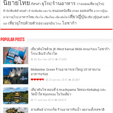
นิยายไทย
ร้านอาหาร
ยุโรป
ภัสรสา
วางแผนเที่ยวยุโรป
หนอนหนังสือ
ออสเตรีย
สำนักพิมพ์คำต่อคำ
อร่อย
สำนักพิมพ์ดวงตะวัน
อาหารญี่ปุ่น
เที่ยวญี่ปุ่น
อาหารไทย
อาหารยุโรป
เที่ยวญี่ปุ่นด้วยตัว
เกียวโต
เชียงใหม่
เที่ยวคันไซ
โอซาก้า
เที่ยวยุโรปด้วยตัวเอง
เยอรมัน
เอง
โกเบ
Popular Posts
เที่ยวคันไซด้วย JR-West Kansai Wide Area Pass โอซาก้า
โกเบ ฮิเมจิ เกียวโต
20 ธันวาคม 2015
31,829
Midwinter Green ร้านอาหารเขาใหญ่ ปราสาทงาม
อาหารอร่อย
23 ตุลาคม 2015
28,087
เที่ยวคันไซ ตอนที่ 6 Arashiyama วัดทอง Kinkakuji และ
วัดน้ำใส Kiyomizu ในวันเดียว
17 เมษายน 2016
26,876
สวนทิพย์ ปากเกร็ด ร้านอาหารริมน้ำ งดงามทั้งรสชาติ