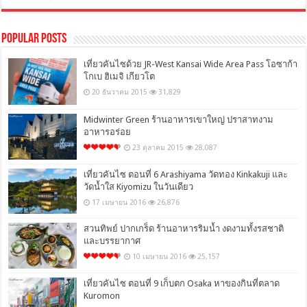
Popular Posts
เที่ยวคันไซด้วย JR-West Kansai Wide Area Pass โอซาก้า
โกเบ ฮิเมจิ เกียวโต
20 ธันวาคม 2015
31,829
Midwinter Green ร้านอาหารเขาใหญ่ ปราสาทงาม
อาหารอร่อย
23 ตุลาคม 2015
28,087
เที่ยวคันไซ ตอนที่ 6 Arashiyama วัดทอง Kinkakuji และ
วัดน้ำใส Kiyomizu ในวันเดียว
17 เมษายน 2016
26,876
สวนทิพย์ ปากเกร็ด ร้านอาหารริมน้ำ งดงามทั้งรสชาติ
และบรรยากาศ
10 เมษายน 2016
25,157
เที่ยวคันไซ ตอนที่ 9 เก็บตก Osaka หาของกินที่ตลาด
Kuromon