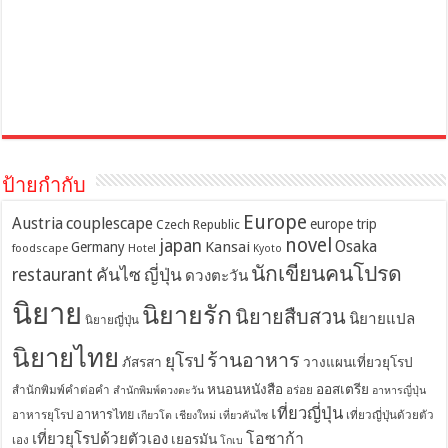
ป้ายกำกับ
Europe
Austria
couplescape
europe trip
Czech Republic
novel
japan
Osaka
Kansai
Germany
foodscape
Hotel
Kyoto
นักเขียนคนโปรด
restaurant
คันไซ
ญี่ปุ่น
ดวงตะวัน
นิยาย
นิยายรัก
นิยายสืบสวน
นิยายแปล
นิยายญี่ปุ่น
นิยายไทย
ร้านอาหาร
ยุโรป
ภัสรสา
วางแผนเที่ยวยุโรป
หนอนหนังสือ
ออสเตรีย
สำนักพิมพ์คำต่อคำ
อร่อย
สำนักพิมพ์ดวงตะวัน
อาหารญี่ปุ่น
เที่ยวญี่ปุ่น
อาหารไทย
อาหารยุโรป
เที่ยวญี่ปุ่นด้วยตัว
เกียวโต
เชียงใหม่
เที่ยวคันไซ
โอซาก้า
เที่ยวยุโรปด้วยตัวเอง
เยอรมัน
เอง
โกเบ