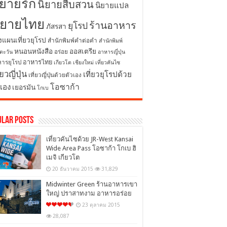
ิยายรัก
นิยายสืบสวน
นิยายแปล
ิยายไทย
ร้านอาหาร
ยุโรป
ภัสรสา
งแผนเที่ยวยุโรป
สำนักพิมพ์คำต่อคำ
สำนักพิมพ์
หนอนหนังสือ
ออสเตรีย
อร่อย
ตะวัน
อาหารญี่ปุ่น
อาหารไทย
ารยุโรป
เกียวโต
เชียงใหม่
เที่ยวคันไซ
่ยวญี่ปุ่น
เที่ยวยุโรปด้วย
เที่ยวญี่ปุ่นด้วยตัวเอง
โอซาก้า
วเอง
เยอรมัน
โกเบ
ular Posts
เที่ยวคันไซด้วย JR-West Kansai
Wide Area Pass โอซาก้า โกเบ ฮิ
เมจิ เกียวโต
20 ธันวาคม 2015
31,829
Midwinter Green ร้านอาหารเขา
ใหญ่ ปราสาทงาม อาหารอร่อย
23 ตุลาคม 2015
28,087