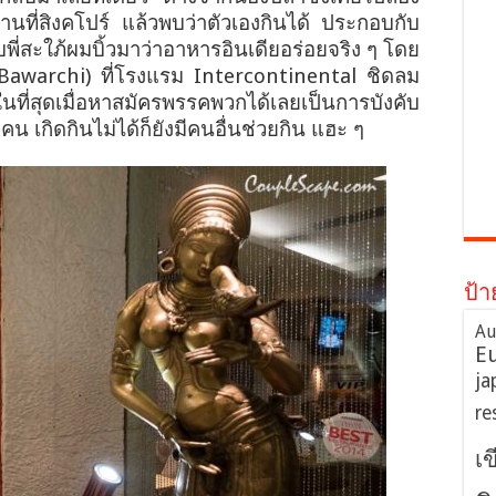
นที่สิงคโปร์ แล้วพบว่าตัวเองกินได้ ประกอบกับ
ับพี่สะใภ้ผมบิ้วมาว่าอาหารอินเดียอร่อยจริง ๆ โดย
Bawarchi) ที่โรงแรม Intercontinental ชิดลม
ในที่สุดเมื่อหาสมัครพรรคพวกได้เลยเป็นการบังคับ
น เกิดกินไม่ได้ก็ยังมีคนอื่นช่วยกิน แฮะ ๆ
ป้า
Au
E
ja
re
เ