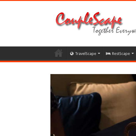
TravelScape
RestScape