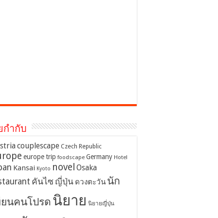
ยกำกับ
stria
couplescape
Czech Republic
urope
europe trip
Germany
foodscape
Hotel
novel
pan
Osaka
Kansai
Kyoto
นัก
staurant
คันไซ
ญี่ปุ่น
ดวงตะวัน
นิยาย
ขียนคนโปรด
นิยายญี่ปุ่น