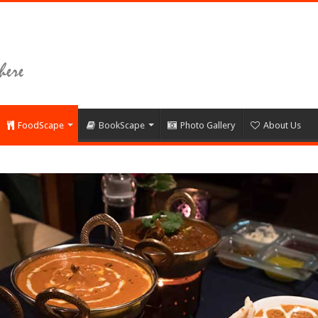
FoodScape
BookScape
Photo Gallery
About Us