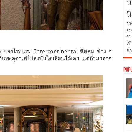
น
น
วา
ดวง
อาห
เที
ตั
ุด ๆ) ของโรงแรม Intercontinental ชิดลม ข้าง ๆ
นทะลุคาเฟ่ไปลงบันไดเลื่อนได้เลย แต่ถ้ามาจาก
Pop