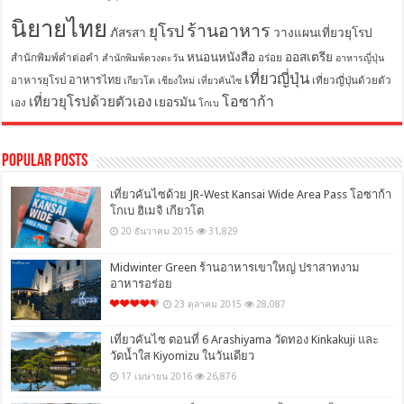
นิยายไทย
ร้านอาหาร
ยุโรป
ภัสรสา
วางแผนเที่ยวยุโรป
หนอนหนังสือ
ออสเตรีย
สำนักพิมพ์คำต่อคำ
อร่อย
สำนักพิมพ์ดวงตะวัน
อาหารญี่ปุ่น
เที่ยวญี่ปุ่น
อาหารไทย
อาหารยุโรป
เที่ยวญี่ปุ่นด้วยตัว
เกียวโต
เชียงใหม่
เที่ยวคันไซ
โอซาก้า
เที่ยวยุโรปด้วยตัวเอง
เยอรมัน
เอง
โกเบ
Popular Posts
เที่ยวคันไซด้วย JR-West Kansai Wide Area Pass โอซาก้า
โกเบ ฮิเมจิ เกียวโต
20 ธันวาคม 2015
31,829
Midwinter Green ร้านอาหารเขาใหญ่ ปราสาทงาม
อาหารอร่อย
23 ตุลาคม 2015
28,087
เที่ยวคันไซ ตอนที่ 6 Arashiyama วัดทอง Kinkakuji และ
วัดน้ำใส Kiyomizu ในวันเดียว
17 เมษายน 2016
26,876