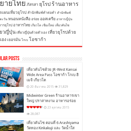
ิยายไทย
ร้านอาหาร
ยุโรป
ภัสรสา
งแผนเที่ยวยุโรป
สำนักพิมพ์คำต่อคำ
สำนักพิมพ์
หนอนหนังสือ
ออสเตรีย
อร่อย
ตะวัน
อาหารญี่ปุ่น
อาหารไทย
ารยุโรป
เกียวโต
เชียงใหม่
เที่ยวคันไซ
่ยวญี่ปุ่น
เที่ยวยุโรปด้วย
เที่ยวญี่ปุ่นด้วยตัวเอง
โอซาก้า
วเอง
เยอรมัน
โกเบ
ular Posts
เที่ยวคันไซด้วย JR-West Kansai
Wide Area Pass โอซาก้า โกเบ ฮิ
เมจิ เกียวโต
20 ธันวาคม 2015
31,829
Midwinter Green ร้านอาหารเขา
ใหญ่ ปราสาทงาม อาหารอร่อย
23 ตุลาคม 2015
28,087
เที่ยวคันไซ ตอนที่ 6 Arashiyama
วัดทอง Kinkakuji และ วัดน้ำใส