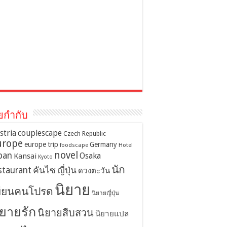
ยกำกับ
stria
couplescape
Czech Republic
urope
europe trip
Germany
foodscape
Hotel
novel
pan
Osaka
Kansai
Kyoto
นัก
staurant
คันไซ
ญี่ปุ่น
ดวงตะวัน
นิยาย
ขียนคนโปรด
นิยายญี่ปุ่น
ิยายรัก
นิยายสืบสวน
นิยายแปล