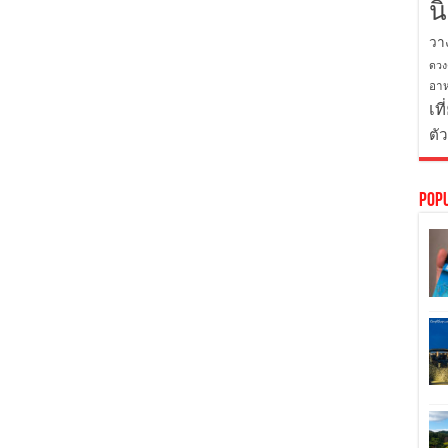
น
วา
ดวง
อาห
เที
ตั
Pop