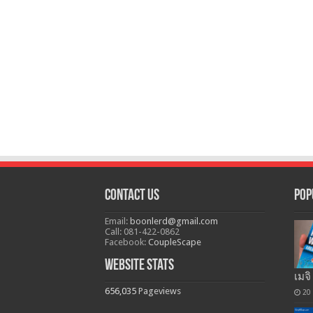
Contact Us
Pop
Email:
boonlerd@gmail.com
Call: 081-422-0862
Facebook:
CoupleScape
Website Stats
เมจิ
656,035
Pageviews
20