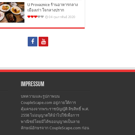
U Provaznice ร้านอาหารกลาง
เมืองเก่า ใจกลางปราก
04 กุมภาพันธ์ 2020
Impressum
บทความและรูปภาพบน
CoupleScape.com อยู่ภายใต้การ
คุ้มครองจากพระราชบัญญัติ ลิขสิทธิ์ พ.ศ.
2558 ไม่อนุญาตให้นำไปใช้เพื่อการ
พาณิชย์โดยมิได้ขออนุญาตเป็นลาย
ลักษณ์อักษรจาก CoupleScape.com ก่อน