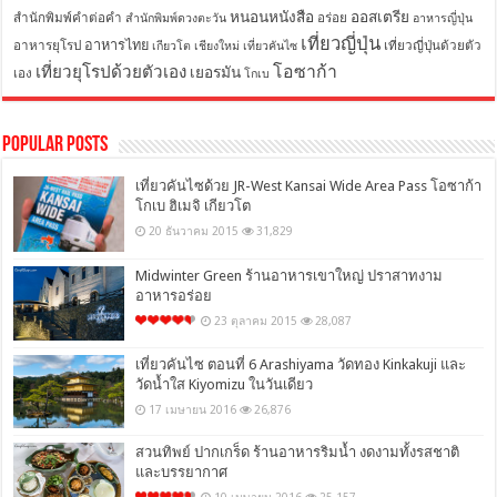
หนอนหนังสือ
ออสเตรีย
สำนักพิมพ์คำต่อคำ
อร่อย
สำนักพิมพ์ดวงตะวัน
อาหารญี่ปุ่น
เที่ยวญี่ปุ่น
อาหารไทย
อาหารยุโรป
เที่ยวญี่ปุ่นด้วยตัว
เกียวโต
เชียงใหม่
เที่ยวคันไซ
โอซาก้า
เที่ยวยุโรปด้วยตัวเอง
เยอรมัน
เอง
โกเบ
Popular Posts
เที่ยวคันไซด้วย JR-West Kansai Wide Area Pass โอซาก้า
โกเบ ฮิเมจิ เกียวโต
20 ธันวาคม 2015
31,829
Midwinter Green ร้านอาหารเขาใหญ่ ปราสาทงาม
อาหารอร่อย
23 ตุลาคม 2015
28,087
เที่ยวคันไซ ตอนที่ 6 Arashiyama วัดทอง Kinkakuji และ
วัดน้ำใส Kiyomizu ในวันเดียว
17 เมษายน 2016
26,876
สวนทิพย์ ปากเกร็ด ร้านอาหารริมน้ำ งดงามทั้งรสชาติ
และบรรยากาศ