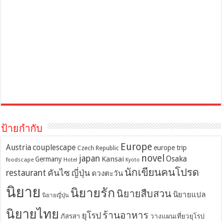
ป้ายกำกับ
Europe
Austria
couplescape
europe trip
Czech Republic
novel
japan
Osaka
Kansai
Germany
foodscape
Hotel
Kyoto
นักเขียนคนโปรด
restaurant
คันไซ
ญี่ปุ่น
ดวงตะวัน
นิยาย
นิยายรัก
นิยายสืบสวน
นิยายแปล
นิยายญี่ปุ่น
นิยายไทย
ร้านอาหาร
ยุโรป
ภัสรสา
วางแผนเที่ยวยุโรป