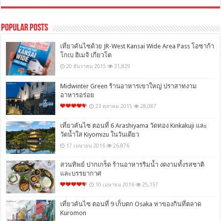
Popular Posts
เที่ยวคันไซด้วย JR-West Kansai Wide Area Pass โอซาก้า
โกเบ ฮิเมจิ เกียวโต
20 ธันวาคม 2015
31,829
Midwinter Green ร้านอาหารเขาใหญ่ ปราสาทงาม
อาหารอร่อย
23 ตุลาคม 2015
28,087
เที่ยวคันไซ ตอนที่ 6 Arashiyama วัดทอง Kinkakuji และ
วัดน้ำใส Kiyomizu ในวันเดียว
17 เมษายน 2016
26,876
สวนทิพย์ ปากเกร็ด ร้านอาหารริมน้ำ งดงามทั้งรสชาติ
และบรรยากาศ
10 เมษายน 2016
25,157
เที่ยวคันไซ ตอนที่ 9 เก็บตก Osaka หาของกินที่ตลาด
Kuromon