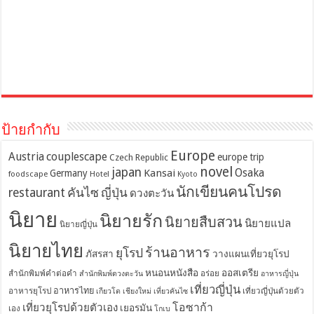
ป้ายกำกับ
Europe
Austria
couplescape
europe trip
Czech Republic
novel
japan
Osaka
Kansai
Germany
foodscape
Hotel
Kyoto
นักเขียนคนโปรด
restaurant
คันไซ
ญี่ปุ่น
ดวงตะวัน
นิยาย
นิยายรัก
นิยายสืบสวน
นิยายแปล
นิยายญี่ปุ่น
นิยายไทย
ร้านอาหาร
ยุโรป
ภัสรสา
วางแผนเที่ยวยุโรป
หนอนหนังสือ
ออสเตรีย
สำนักพิมพ์คำต่อคำ
อร่อย
สำนักพิมพ์ดวงตะวัน
อาหารญี่ปุ่น
เที่ยวญี่ปุ่น
อาหารไทย
อาหารยุโรป
เที่ยวญี่ปุ่นด้วยตัว
เกียวโต
เชียงใหม่
เที่ยวคันไซ
โอซาก้า
เที่ยวยุโรปด้วยตัวเอง
เยอรมัน
เอง
โกเบ