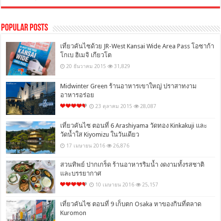
Popular Posts
เที่ยวคันไซด้วย JR-West Kansai Wide Area Pass โอซาก้า
โกเบ ฮิเมจิ เกียวโต
20 ธันวาคม 2015
31,829
Midwinter Green ร้านอาหารเขาใหญ่ ปราสาทงาม
อาหารอร่อย
23 ตุลาคม 2015
28,087
เที่ยวคันไซ ตอนที่ 6 Arashiyama วัดทอง Kinkakuji และ
วัดน้ำใส Kiyomizu ในวันเดียว
17 เมษายน 2016
26,876
สวนทิพย์ ปากเกร็ด ร้านอาหารริมน้ำ งดงามทั้งรสชาติ
และบรรยากาศ
10 เมษายน 2016
25,157
เที่ยวคันไซ ตอนที่ 9 เก็บตก Osaka หาของกินที่ตลาด
Kuromon