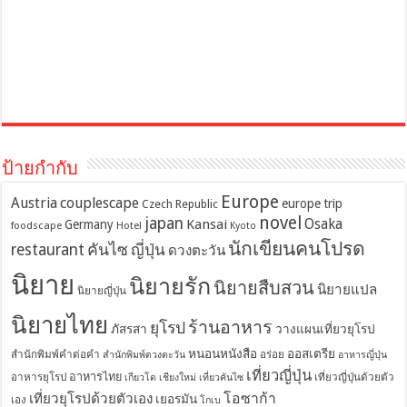
ป้ายกำกับ
Europe
Austria
couplescape
europe trip
Czech Republic
novel
japan
Osaka
Kansai
Germany
foodscape
Hotel
Kyoto
นักเขียนคนโปรด
restaurant
คันไซ
ญี่ปุ่น
ดวงตะวัน
นิยาย
นิยายรัก
นิยายสืบสวน
นิยายแปล
นิยายญี่ปุ่น
นิยายไทย
ร้านอาหาร
ยุโรป
ภัสรสา
วางแผนเที่ยวยุโรป
หนอนหนังสือ
ออสเตรีย
สำนักพิมพ์คำต่อคำ
อร่อย
สำนักพิมพ์ดวงตะวัน
อาหารญี่ปุ่น
เที่ยวญี่ปุ่น
อาหารไทย
อาหารยุโรป
เที่ยวญี่ปุ่นด้วยตัว
เกียวโต
เชียงใหม่
เที่ยวคันไซ
โอซาก้า
เที่ยวยุโรปด้วยตัวเอง
เยอรมัน
เอง
โกเบ