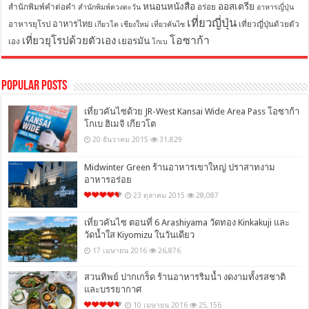
หนอนหนังสือ
ออสเตรีย
สำนักพิมพ์คำต่อคำ
อร่อย
สำนักพิมพ์ดวงตะวัน
อาหารญี่ปุ่น
เที่ยวญี่ปุ่น
อาหารไทย
อาหารยุโรป
เที่ยวญี่ปุ่นด้วยตัว
เกียวโต
เชียงใหม่
เที่ยวคันไซ
โอซาก้า
เที่ยวยุโรปด้วยตัวเอง
เยอรมัน
เอง
โกเบ
Popular Posts
เที่ยวคันไซด้วย JR-West Kansai Wide Area Pass โอซาก้า
โกเบ ฮิเมจิ เกียวโต
20 ธันวาคม 2015
31,829
Midwinter Green ร้านอาหารเขาใหญ่ ปราสาทงาม
อาหารอร่อย
23 ตุลาคม 2015
28,087
เที่ยวคันไซ ตอนที่ 6 Arashiyama วัดทอง Kinkakuji และ
วัดน้ำใส Kiyomizu ในวันเดียว
17 เมษายน 2016
26,876
สวนทิพย์ ปากเกร็ด ร้านอาหารริมน้ำ งดงามทั้งรสชาติ
และบรรยากาศ
10 เมษายน 2016
25,156