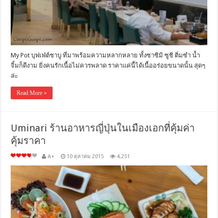
My Pot บุฟเฟ่ต์ชาบู ที่มาพร้อมความหลากหลาย ทั้งซาซิมิ ซูชิ ติ่มซำ น้ำ
จิ้มก็ดีงาม ยิ่งคนรักเนื้อไม่ควรพลาด ราคาแค่นี้ได้เนื้ออร่อยขนาดนั้น สุดๆ
ล่ะ
Read More »
Uminari ร้านอาหารญี่ปุ่นในเมืองเอกที่คุ้มค่า
คุ้มราคา
A+
10 ตุลาคม 2015
4,251