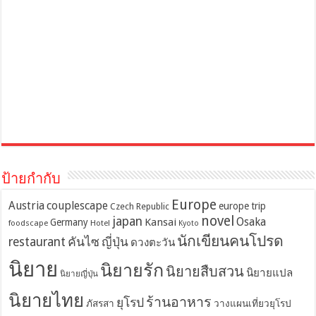
ป้ายกำกับ
Europe
Austria
couplescape
europe trip
Czech Republic
novel
japan
Osaka
Kansai
Germany
foodscape
Hotel
Kyoto
นักเขียนคนโปรด
restaurant
คันไซ
ญี่ปุ่น
ดวงตะวัน
นิยาย
นิยายรัก
นิยายสืบสวน
นิยายแปล
นิยายญี่ปุ่น
นิยายไทย
ร้านอาหาร
ยุโรป
ภัสรสา
วางแผนเที่ยวยุโรป