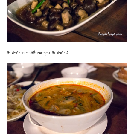
ต้มยำกุ้ง รสชาติก็มาตรฐานต้มยำกุ้งค่ะ