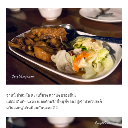
จานนี้ ยำส้มโอ ค่ะ เปรี้ยวๆ หวานๆ อร่อยดีนะ
แต่ต้องกินดีๆ นะคะ เผลอตักพริกขี้หนูที่ซ่อนอยู่เข้าปากไปล่ะก็
ควันออกหูได้เหมือนกันนะคะ อิอิ