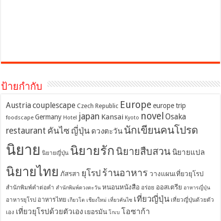
ป้ายกำกับ
Europe
Austria
couplescape
europe trip
Czech Republic
novel
japan
Osaka
Kansai
Germany
foodscape
Hotel
Kyoto
นักเขียนคนโปรด
restaurant
คันไซ
ญี่ปุ่น
ดวงตะวัน
นิยาย
นิยายรัก
นิยายสืบสวน
นิยายแปล
นิยายญี่ปุ่น
นิยายไทย
ร้านอาหาร
ยุโรป
ภัสรสา
วางแผนเที่ยวยุโรป
หนอนหนังสือ
ออสเตรีย
สำนักพิมพ์คำต่อคำ
อร่อย
สำนักพิมพ์ดวงตะวัน
อาหารญี่ปุ่น
เที่ยวญี่ปุ่น
อาหารไทย
อาหารยุโรป
เที่ยวญี่ปุ่นด้วยตัว
เกียวโต
เชียงใหม่
เที่ยวคันไซ
โอซาก้า
เที่ยวยุโรปด้วยตัวเอง
เยอรมัน
เอง
โกเบ