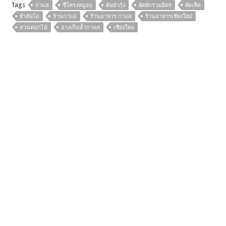
Tags
กาแล
ซี่โครงหมูอบ
ต้มยำกุ้ง
ผัดผักรวมมิตร
ผัดเห็ด
ยำส้มโอ
ร้านกาแล
ร้านอาหาร กาแล
ร้านอาหารเชียงใหม่
สวนดอกไม้
อ่างเก็บน้ำกาแล
เชียงใหม่