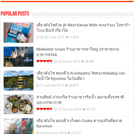
Popular Posts
เที่ยวคันไซด้วย JR-West Kansai Wide Area Pass โอซาก้า
โกเบ ฮิเมจิ เกียวโต
20 ธันวาคม 2015
31,829
Midwinter Green ร้านอาหารเขาใหญ่ ปราสาทงาม
อาหารอร่อย
23 ตุลาคม 2015
28,087
เที่ยวคันไซ ตอนที่ 6 Arashiyama วัดทอง Kinkakuji และ
วัดน้ำใส Kiyomizu ในวันเดียว
17 เมษายน 2016
26,876
สวนทิพย์ ปากเกร็ด ร้านอาหารริมน้ำ งดงามทั้งรสชาติ
และบรรยากาศ
10 เมษายน 2016
25,157
เที่ยวคันไซ ตอนที่ 9 เก็บตก Osaka หาของกินที่ตลาด
Kuromon
24 กรกฎาคม 2016
23,313