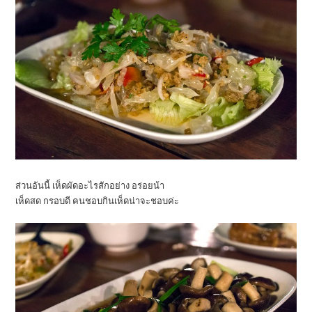
ส่วนอันนี้ เห็ดผัดอะไรสักอย่าง อร่อยน้า
เห็ดสด กรอบดี คนชอบกินเห็ดน่าจะชอบค่ะ