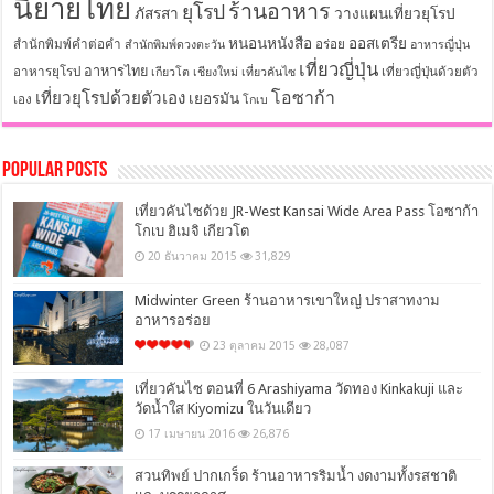
นิยายไทย
ร้านอาหาร
ยุโรป
ภัสรสา
วางแผนเที่ยวยุโรป
หนอนหนังสือ
ออสเตรีย
สำนักพิมพ์คำต่อคำ
อร่อย
สำนักพิมพ์ดวงตะวัน
อาหารญี่ปุ่น
เที่ยวญี่ปุ่น
อาหารไทย
อาหารยุโรป
เที่ยวญี่ปุ่นด้วยตัว
เกียวโต
เชียงใหม่
เที่ยวคันไซ
โอซาก้า
เที่ยวยุโรปด้วยตัวเอง
เยอรมัน
เอง
โกเบ
Popular Posts
เที่ยวคันไซด้วย JR-West Kansai Wide Area Pass โอซาก้า
โกเบ ฮิเมจิ เกียวโต
20 ธันวาคม 2015
31,829
Midwinter Green ร้านอาหารเขาใหญ่ ปราสาทงาม
อาหารอร่อย
23 ตุลาคม 2015
28,087
เที่ยวคันไซ ตอนที่ 6 Arashiyama วัดทอง Kinkakuji และ
วัดน้ำใส Kiyomizu ในวันเดียว
17 เมษายน 2016
26,876
สวนทิพย์ ปากเกร็ด ร้านอาหารริมน้ำ งดงามทั้งรสชาติ