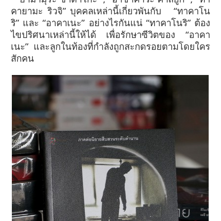
คายามะ ริวจิ” บุคคลเหล่านี้เกี่ยวพันกับ “ทาคาโน
ริ” และ “อาคาเนะ” อย่างไรกันแน่ “ทาคาโนริ” ต้อง
ไขปริศนาเหล่านี้ให้ได้ เพื่อรักษาซีวิตของ “อาคา
เนะ” และลูกในท้องที่กำลังถูกสะกดรอยตามโดยใคร
สักคน