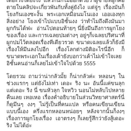
เดอะริงได้ยังไง แล้วก็นึกไม่ออกด้วยว่าผู้ชายที่ผูกคอ
ตายในคลิปจะเกี่ยวพันกับทั้งคู่ยังไง แต่จู่ๆ เรื่องมันก็
โยงกันเองซะงั้น พระเอกเหมือนมโนเอง เออเองทุก
สิ่งอย่าง โยงเข้าไปแบบอิชั้นงง ว่าทำไมถึงดึงมันมา
ผูกกันได้ฟะ
อ่านไปตอนท้ายๆ นี่ยิ่งมึนถึงการผูกโยง
ของเรื่อง และการเฉลยปมต่างๆ อยู่ๆก็เฉลยปริศนาที่
ผูกปมไว้ตลอดเรื่องทีเดียวรวด ขนาดเฉลยแล้วก็ยังมี
เรื่องให้มึนลงไปอีก เรื่องโลกต่างมิติอะไรนี่อีก ก็
ขนาดพระเอกในเรื่องเค้ายังบอกว่าเค้าไม่เข้าใจเลย
อิชั้นคนอ่านก็เลยไม่เข้าใจไปด้วย 5555
โดยรวม ถามว่าน่ากลัวมั้ย ก็น่ากลัวค่ะ หลอนๆ ใน
ช่วงแรกๆ แต่ยังไม่เท่า เดอะ ริง นะ อันนี้แค่ขนลุก
แต่เดอะ ริง นี่ ขนหัวลุก ใจหวิว นอนไม่หลับไปหลาย
คืนเลย เหอเหอ เรื่องคำอธิบายในส่วนวิทยาศาสตร์นี่
ก็ดูมึนๆ งงๆ ไม่รู้เป็นที่คนแปล หรือคนเขียนเขียน
แบบนี้เอง ครึ่งแรกหลอนหน่อยๆ หลังจากนั้นก็งงๆ
เรื่องการผูกโยงเรื่อง
เอาตรงๆ ก็เลยรู้สึกว่ายังสู้เดอะ
ริง ไม่ได้อ่ะ