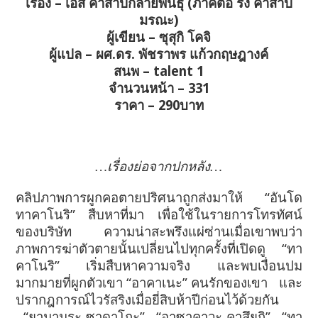
เรื่อง – เอส คำสาปกลายพันธุ์ (ภาคต่อ ริง คำสาป
มรณะ)
ผู้เขียน – ซุสุกิ โคจิ
ผู้แปล – ผศ.ดร. พัชราพร แก้วกฤษฎางค์
สนพ – talent 1
จำนวนหน้า – 331
ราคา – 290บาท
…เรื่องย่อจากปกหลัง…
คลิปภาพการผูกคอตายปริศนาถูกส่งมาให้ “อันโด
ทาคาโนริ” สืบหาที่มา เพื่อใช้ในรายการโทรทัศน์
ของบริษัท ความน่าสะพรึงแผ่ซ่านเมื่อเขาพบว่า
ภาพการฆ่าตัวตายนั้นเปลี่ยนไปทุกครั้งที่เปิดดู “ทา
คาโนริ” เริ่มสืบหาความจริง และพบเงื่อนปม
มากมายที่ผูกตัวเขา “อาคาเนะ” คนรักของเขา และ
ปรากฎการณ์ไวรัสริงเมื่อยี่สิบห้าปีก่อนไว้ด้วยกัน
“ยามามุระ ซาดาโกะ” , “อาซาคาวะ คาสึยูกิ” , “ทา