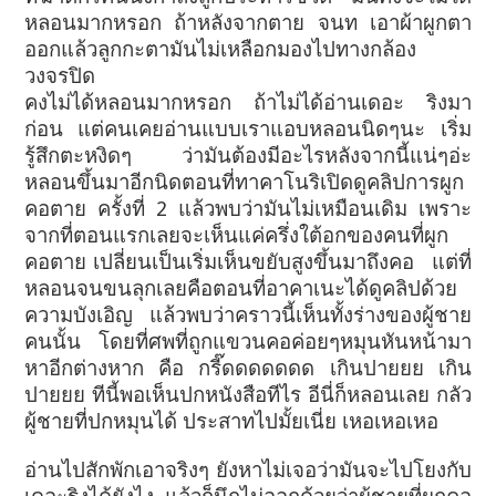
หลอนมากหรอก ถ้าหลังจากตาย จนท เอาผ้าผูกตา
ออกแล้วลูกกะตามันไม่เหลือกมองไปทางกล้อง
วงจรปิด
คงไม่ได้หลอนมากหรอก ถ้าไม่ได้อ่านเดอะ ริงมา
ก่อน แต่คนเคยอ่านแบบเราแอบหลอนนิดๆนะ เริ่ม
รู้สึกตะหงิดๆ ว่ามันต้องมีอะไรหลังจากนี้แน่ๆอ่ะ
หลอนขึ้นมาอีกนิดตอนที่ทาคาโนริเปิดดูคลิปการผูก
คอตาย ครั้งที่ 2 แล้วพบว่ามันไม่เหมือนเดิม เพราะ
จากที่ตอนแรกเลยจะเห็นแค่ครึ่งใต้อกของคนที่ผูก
คอตาย เปลี่ยนเป็นเริ่มเห็นขยับสูงขึ้นมาถึงคอ
แต่ที่
หลอนจนขนลุกเลยคือตอนที่อาคาเนะได้ดูคลิปด้วย
ความบังเอิญ แล้วพบว่าคราวนี้เห็นทั้งร่างของผู้ชาย
คนนั้น โดยที่ศพที่ถูกแขวนคอค่อยๆหมุนหันหน้ามา
หาอีกต่างหาก คือ กรี๊ดดดดดดด เกินปายยย เกิน
ปายยย ทีนี้พอเห็นปกหนังสือทีไร อีนี่ก็หลอนเลย กลัว
ผู้ชายที่ปกหมุนได้ ประสาทไปมั้ยเนี่ย เหอเหอเหอ
อ่านไปสักพักเอาจริงๆ ยังหาไม่เจอว่ามันจะไปโยงกับ