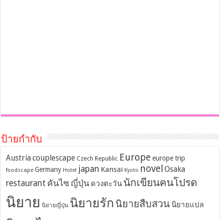
ป้ายกำกับ
Europe
Austria
couplescape
europe trip
Czech Republic
novel
japan
Osaka
Kansai
Germany
foodscape
Hotel
Kyoto
นักเขียนคนโปรด
restaurant
คันไซ
ญี่ปุ่น
ดวงตะวัน
นิยาย
นิยายรัก
นิยายสืบสวน
นิยายแปล
นิยายญี่ปุ่น