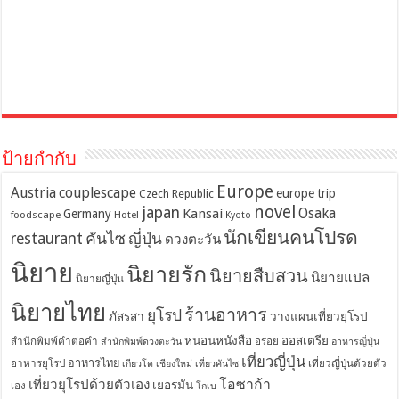
ป้ายกำกับ
Europe
Austria
couplescape
europe trip
Czech Republic
novel
japan
Osaka
Kansai
Germany
foodscape
Hotel
Kyoto
นักเขียนคนโปรด
restaurant
คันไซ
ญี่ปุ่น
ดวงตะวัน
นิยาย
นิยายรัก
นิยายสืบสวน
นิยายแปล
นิยายญี่ปุ่น
นิยายไทย
ร้านอาหาร
ยุโรป
ภัสรสา
วางแผนเที่ยวยุโรป
หนอนหนังสือ
ออสเตรีย
สำนักพิมพ์คำต่อคำ
อร่อย
สำนักพิมพ์ดวงตะวัน
อาหารญี่ปุ่น
เที่ยวญี่ปุ่น
อาหารไทย
อาหารยุโรป
เที่ยวญี่ปุ่นด้วยตัว
เกียวโต
เชียงใหม่
เที่ยวคันไซ
โอซาก้า
เที่ยวยุโรปด้วยตัวเอง
เยอรมัน
เอง
โกเบ