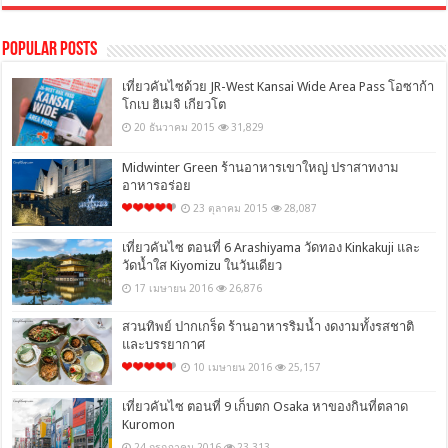
Popular Posts
เที่ยวคันไซด้วย JR-West Kansai Wide Area Pass โอซาก้า
โกเบ ฮิเมจิ เกียวโต
20 ธันวาคม 2015
31,829
Midwinter Green ร้านอาหารเขาใหญ่ ปราสาทงาม
อาหารอร่อย
23 ตุลาคม 2015
28,087
เที่ยวคันไซ ตอนที่ 6 Arashiyama วัดทอง Kinkakuji และ
วัดน้ำใส Kiyomizu ในวันเดียว
17 เมษายน 2016
26,876
สวนทิพย์ ปากเกร็ด ร้านอาหารริมน้ำ งดงามทั้งรสชาติ
และบรรยากาศ
10 เมษายน 2016
25,157
เที่ยวคันไซ ตอนที่ 9 เก็บตก Osaka หาของกินที่ตลาด
Kuromon
24 กรกฎาคม 2016
23,313