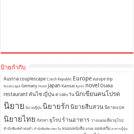
ป้ายกำกับ
Europe
Austria
couplescape
europe trip
Czech Republic
novel
japan
Osaka
Kansai
Germany
foodscape
Hotel
Kyoto
นักเขียนคนโปรด
restaurant
คันไซ
ญี่ปุ่น
ดวงตะวัน
นิยาย
นิยายรัก
นิยายสืบสวน
นิยายแปล
นิยายญี่ปุ่น
นิยายไทย
ร้านอาหาร
ยุโรป
ภัสรสา
วางแผนเที่ยวยุโรป
หนอนหนังสือ
ออสเตรีย
สำนักพิมพ์คำต่อคำ
อร่อย
สำนักพิมพ์ดวงตะวัน
อาหารญี่ปุ่น