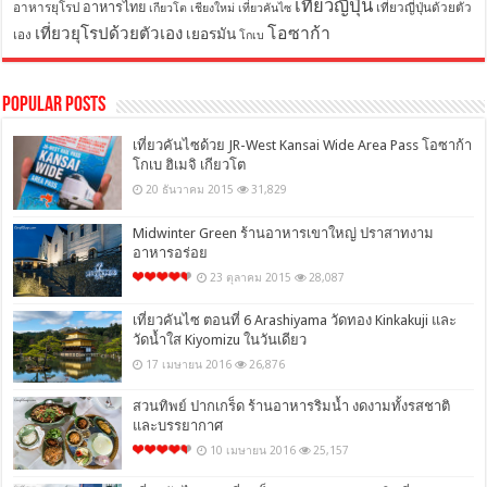
เที่ยวญี่ปุ่น
อาหารไทย
อาหารยุโรป
เที่ยวญี่ปุ่นด้วยตัว
เกียวโต
เชียงใหม่
เที่ยวคันไซ
โอซาก้า
เที่ยวยุโรปด้วยตัวเอง
เยอรมัน
เอง
โกเบ
Popular Posts
เที่ยวคันไซด้วย JR-West Kansai Wide Area Pass โอซาก้า
โกเบ ฮิเมจิ เกียวโต
20 ธันวาคม 2015
31,829
Midwinter Green ร้านอาหารเขาใหญ่ ปราสาทงาม
อาหารอร่อย
23 ตุลาคม 2015
28,087
เที่ยวคันไซ ตอนที่ 6 Arashiyama วัดทอง Kinkakuji และ
วัดน้ำใส Kiyomizu ในวันเดียว
17 เมษายน 2016
26,876
สวนทิพย์ ปากเกร็ด ร้านอาหารริมน้ำ งดงามทั้งรสชาติ
และบรรยากาศ
10 เมษายน 2016
25,157