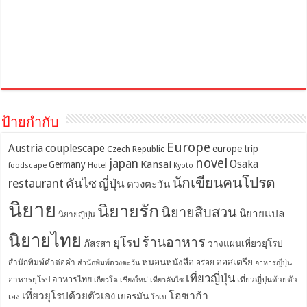
ป้ายกำกับ
Europe
Austria
couplescape
europe trip
Czech Republic
novel
japan
Osaka
Kansai
Germany
foodscape
Hotel
Kyoto
นักเขียนคนโปรด
restaurant
คันไซ
ญี่ปุ่น
ดวงตะวัน
นิยาย
นิยายรัก
นิยายสืบสวน
นิยายแปล
นิยายญี่ปุ่น
นิยายไทย
ร้านอาหาร
ยุโรป
ภัสรสา
วางแผนเที่ยวยุโรป
หนอนหนังสือ
ออสเตรีย
สำนักพิมพ์คำต่อคำ
อร่อย
สำนักพิมพ์ดวงตะวัน
อาหารญี่ปุ่น
เที่ยวญี่ปุ่น
อาหารไทย
อาหารยุโรป
เที่ยวญี่ปุ่นด้วยตัว
เกียวโต
เชียงใหม่
เที่ยวคันไซ
โอซาก้า
เที่ยวยุโรปด้วยตัวเอง
เยอรมัน
เอง
โกเบ