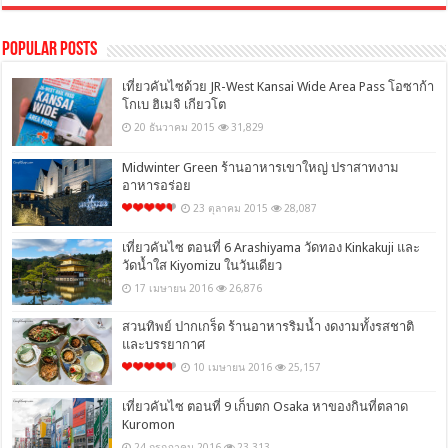
Popular Posts
เที่ยวคันไซด้วย JR-West Kansai Wide Area Pass โอซาก้า
โกเบ ฮิเมจิ เกียวโต
20 ธันวาคม 2015
31,829
Midwinter Green ร้านอาหารเขาใหญ่ ปราสาทงาม
อาหารอร่อย
23 ตุลาคม 2015
28,087
เที่ยวคันไซ ตอนที่ 6 Arashiyama วัดทอง Kinkakuji และ
วัดน้ำใส Kiyomizu ในวันเดียว
17 เมษายน 2016
26,876
สวนทิพย์ ปากเกร็ด ร้านอาหารริมน้ำ งดงามทั้งรสชาติ
และบรรยากาศ
10 เมษายน 2016
25,157
เที่ยวคันไซ ตอนที่ 9 เก็บตก Osaka หาของกินที่ตลาด
Kuromon
24 กรกฎาคม 2016
23,313