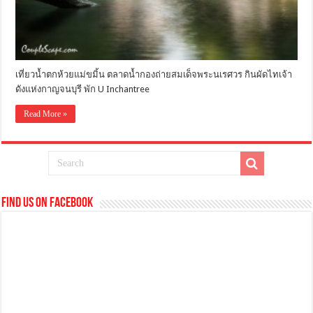
เที่ยวน้ำตกห้วยแม่ขมิ้น ตลาดน้ำกองถ่ายสมเด็จพระนเรศวร กินผัดไทเจ้า
ดังแห่งกาญจนบุรี พัก U Inchantree
Read More »
Find us on Facebook