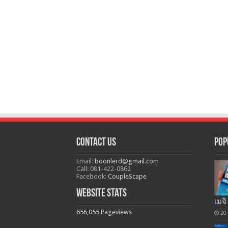
Contact Us
Pop
Email:
boonlerd@gmail.com
Call: 081-422-0862
Facebook:
CoupleScape
Website Stats
เมจิ
656,055
Pageviews
20