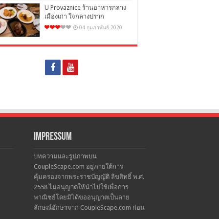
U Provaznice ร้านอาหารกลาง
เมืองเก่า ใจกลางปราก
04 กุมภาพันธ์ 2020
Impressum
บทความและรูปภาพบน
CoupleScape.com อยู่ภายใต้การ
คุ้มครองจากพระราชบัญญัติ ลิขสิทธิ์ พ.ศ.
2558 ไม่อนุญาตให้นำไปใช้เพื่อการ
พาณิชย์โดยมิได้ขออนุญาตเป็นลาย
ลักษณ์อักษรจาก CoupleScape.com ก่อน