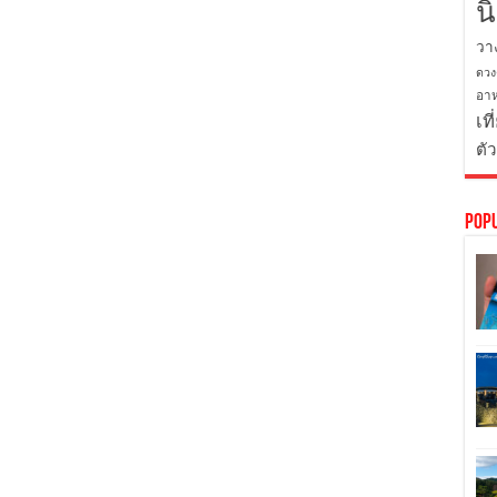
น
วา
ดวง
อาห
เที
ตั
Pop