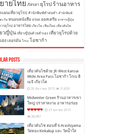
ิยายไทย
ร้านอาหาร
ยุโรป
ภัสรสา
งแผนเที่ยวยุโรป
สำนักพิมพ์คำต่อคำ
สำนักพิมพ์
หนอนหนังสือ
ออสเตรีย
อร่อย
ตะวัน
อาหารญี่ปุ่น
อาหารไทย
ารยุโรป
เกียวโต
เชียงใหม่
เที่ยวคันไซ
่ยวญี่ปุ่น
เที่ยวยุโรปด้วย
เที่ยวญี่ปุ่นด้วยตัวเอง
โอซาก้า
วเอง
เยอรมัน
โกเบ
ular Posts
เที่ยวคันไซด้วย JR-West Kansai
Wide Area Pass โอซาก้า โกเบ ฮิ
เมจิ เกียวโต
20 ธันวาคม 2015
31,829
Midwinter Green ร้านอาหารเขา
ใหญ่ ปราสาทงาม อาหารอร่อย
23 ตุลาคม 2015
28,087
เที่ยวคันไซ ตอนที่ 6 Arashiyama
วัดทอง Kinkakuji และ วัดน้ำใส