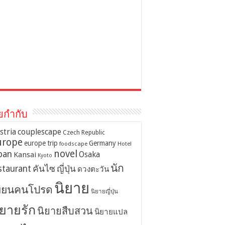
ยกำกับ
stria
couplescape
Czech Republic
urope
europe trip
Germany
foodscape
Hotel
novel
pan
Osaka
Kansai
Kyoto
นัก
staurant
คันไซ
ญี่ปุ่น
ดวงตะวัน
นิยาย
ขียนคนโปรด
นิยายญี่ปุ่น
ิยายรัก
นิยายสืบสวน
นิยายแปล