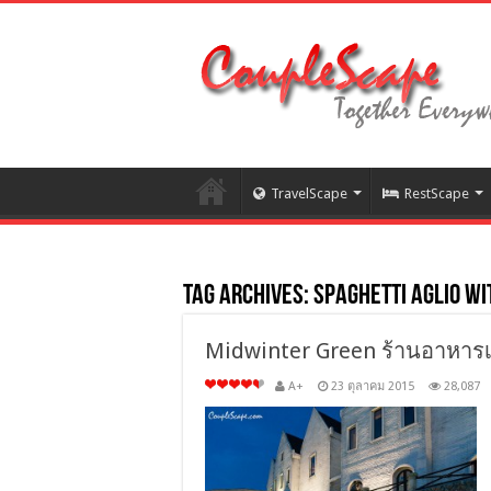
TravelScape
RestScape
Tag Archives:
Spaghetti Aglio w
Midwinter Green ร้านอาหาร
A+
23 ตุลาคม 2015
28,087