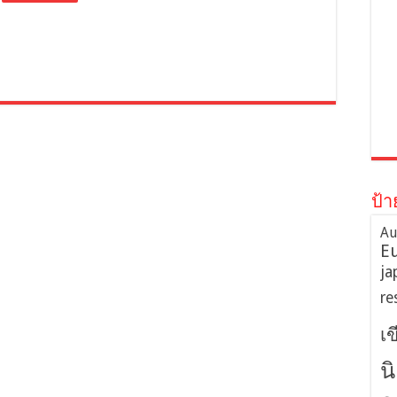
ป้า
Au
E
ja
re
เ
น