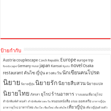
ป้ายกำกับ
Europe
Austria
couplescape
europe trip
Czech Republic
novel
japan
Osaka
Kansai
Germany
foodscape
Hotel
Kyoto
นักเขียนคนโปรด
restaurant
คันไซ
ญี่ปุ่น
ดวงตะวัน
นิยาย
นิยายรัก
นิยายสืบสวน
นิยายแปล
นิยายญี่ปุ่น
นิยายไทย
ร้านอาหาร
ยุโรป
ภัสรสา
วางแผนเที่ยวยุโรป
หนอนหนังสือ
ออสเตรีย
สำนักพิมพ์คำต่อคำ
อร่อย
สำนักพิมพ์ดวงตะวัน
อาหารญี่ปุ่น
เที่ยวญี่ปุ่น
อาหารไทย
อาหารยุโรป
เที่ยวญี่ปุ่นด้วยตัว
เกียวโต
เชียงใหม่
เที่ยวคันไซ