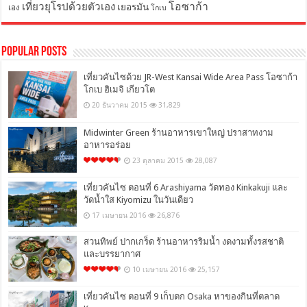
โอซาก้า
เที่ยวยุโรปด้วยตัวเอง
เยอรมัน
เอง
โกเบ
Popular Posts
เที่ยวคันไซด้วย JR-West Kansai Wide Area Pass โอซาก้า
โกเบ ฮิเมจิ เกียวโต
20 ธันวาคม 2015
31,829
Midwinter Green ร้านอาหารเขาใหญ่ ปราสาทงาม
อาหารอร่อย
23 ตุลาคม 2015
28,087
เที่ยวคันไซ ตอนที่ 6 Arashiyama วัดทอง Kinkakuji และ
วัดน้ำใส Kiyomizu ในวันเดียว
17 เมษายน 2016
26,876
สวนทิพย์ ปากเกร็ด ร้านอาหารริมน้ำ งดงามทั้งรสชาติ
และบรรยากาศ
10 เมษายน 2016
25,157
เที่ยวคันไซ ตอนที่ 9 เก็บตก Osaka หาของกินที่ตลาด