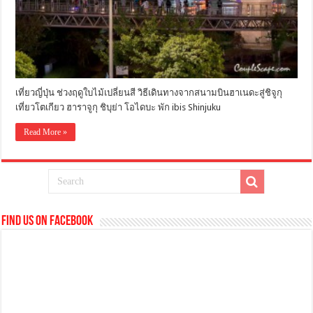
เที่ยวญี่ปุ่น ช่วงฤดูใบไม้เปลี่ยนสี วิธีเดินทางจากสนามบินฮาเนดะสู่ชิจูกุ
เที่ยวโตเกียว ฮาราจูกุ ชิบุย่า โอไดบะ พัก ibis Shinjuku
Read More »
Find us on Facebook