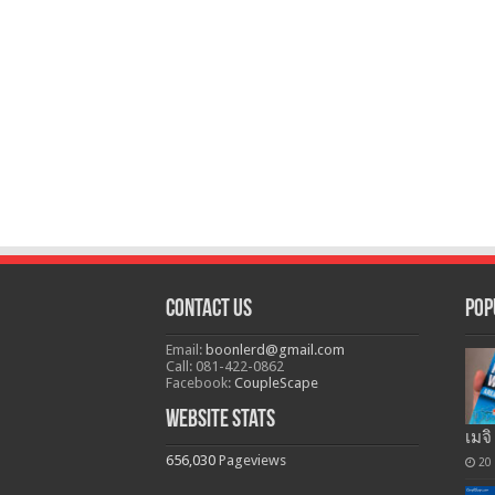
Contact Us
Pop
Email:
boonlerd@gmail.com
Call: 081-422-0862
Facebook:
CoupleScape
Website Stats
เมจิ
656,030
Pageviews
20