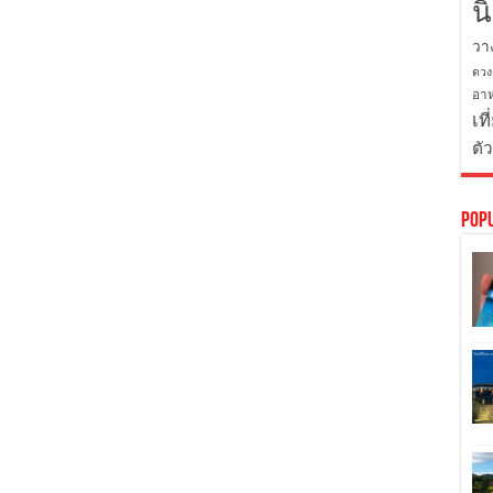
น
วา
ดวง
อาห
เที
ตั
Pop