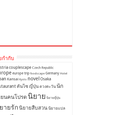
ยกำกับ
stria
couplescape
Czech Republic
urope
europe trip
Germany
foodscape
Hotel
novel
pan
Osaka
Kansai
Kyoto
นัก
staurant
คันไซ
ญี่ปุ่น
ดวงตะวัน
นิยาย
ขียนคนโปรด
นิยายญี่ปุ่น
ิยายรัก
นิยายสืบสวน
นิยายแปล