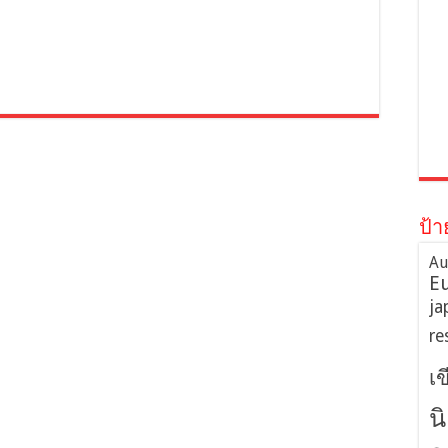
ป้า
Au
E
ja
re
เ
น