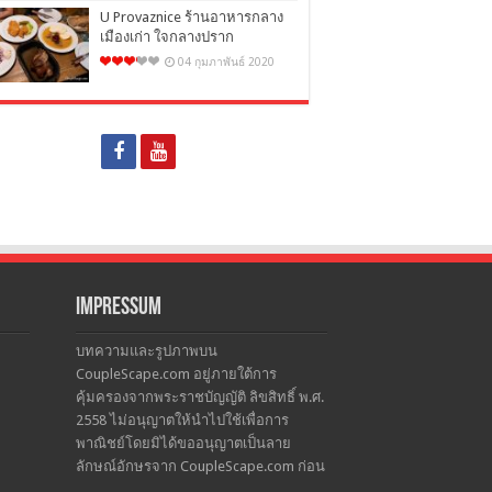
U Provaznice ร้านอาหารกลาง
เมืองเก่า ใจกลางปราก
04 กุมภาพันธ์ 2020
Impressum
บทความและรูปภาพบน
CoupleScape.com อยู่ภายใต้การ
คุ้มครองจากพระราชบัญญัติ ลิขสิทธิ์ พ.ศ.
2558 ไม่อนุญาตให้นำไปใช้เพื่อการ
พาณิชย์โดยมิได้ขออนุญาตเป็นลาย
ลักษณ์อักษรจาก CoupleScape.com ก่อน