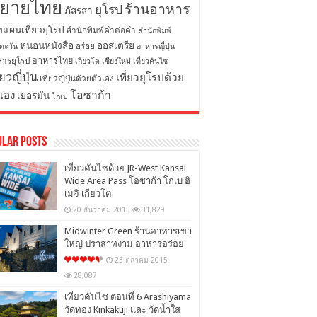
ิยายไทย
ร้านอาหาร
ยุโรป
ภัสรสา
งแผนเที่ยวยุโรป
สำนักพิมพ์คำต่อคำ
สำนักพิมพ์
หนอนหนังสือ
ออสเตรีย
อร่อย
ตะวัน
อาหารญี่ปุ่น
อาหารไทย
ารยุโรป
เกียวโต
เชียงใหม่
เที่ยวคันไซ
่ยวญี่ปุ่น
เที่ยวยุโรปด้วย
เที่ยวญี่ปุ่นด้วยตัวเอง
โอซาก้า
วเอง
เยอรมัน
โกเบ
ular Posts
เที่ยวคันไซด้วย JR-West Kansai
Wide Area Pass โอซาก้า โกเบ ฮิ
เมจิ เกียวโต
20 ธันวาคม 2015
31,829
Midwinter Green ร้านอาหารเขา
ใหญ่ ปราสาทงาม อาหารอร่อย
23 ตุลาคม 2015
28,087
เที่ยวคันไซ ตอนที่ 6 Arashiyama
วัดทอง Kinkakuji และ วัดน้ำใส