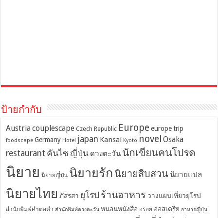
ป้ายกำกับ
Europe
Austria
couplescape
europe trip
Czech Republic
novel
japan
Osaka
Kansai
Germany
foodscape
Hotel
Kyoto
นักเขียนคนโปรด
restaurant
คันไซ
ญี่ปุ่น
ดวงตะวัน
นิยาย
นิยายรัก
นิยายสืบสวน
นิยายแปล
นิยายญี่ปุ่น
นิยายไทย
ร้านอาหาร
ยุโรป
ภัสรสา
วางแผนเที่ยวยุโรป
หนอนหนังสือ
ออสเตรีย
สำนักพิมพ์คำต่อคำ
อร่อย
สำนักพิมพ์ดวงตะวัน
อาหารญี่ปุ่น