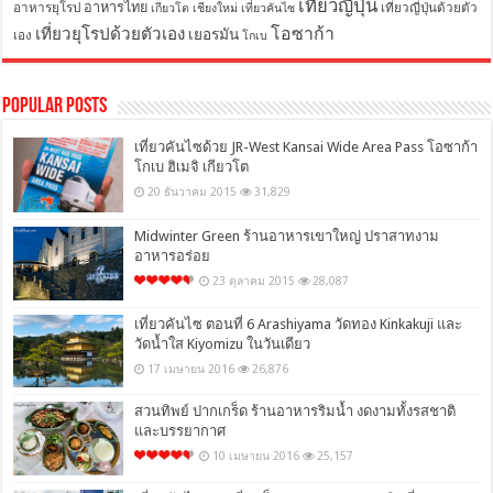
เที่ยวญี่ปุ่น
อาหารไทย
อาหารยุโรป
เที่ยวญี่ปุ่นด้วยตัว
เกียวโต
เชียงใหม่
เที่ยวคันไซ
โอซาก้า
เที่ยวยุโรปด้วยตัวเอง
เยอรมัน
เอง
โกเบ
Popular Posts
เที่ยวคันไซด้วย JR-West Kansai Wide Area Pass โอซาก้า
โกเบ ฮิเมจิ เกียวโต
20 ธันวาคม 2015
31,829
Midwinter Green ร้านอาหารเขาใหญ่ ปราสาทงาม
อาหารอร่อย
23 ตุลาคม 2015
28,087
เที่ยวคันไซ ตอนที่ 6 Arashiyama วัดทอง Kinkakuji และ
วัดน้ำใส Kiyomizu ในวันเดียว
17 เมษายน 2016
26,876
สวนทิพย์ ปากเกร็ด ร้านอาหารริมน้ำ งดงามทั้งรสชาติ
และบรรยากาศ
10 เมษายน 2016
25,157