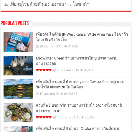
โอซาก้า
เที่ยวยุโรปด้วยตัวเอง
เยอรมัน
เอง
โกเบ
Popular Posts
เที่ยวคันไซด้วย JR-West Kansai Wide Area Pass โอซาก้า
โกเบ ฮิเมจิ เกียวโต
20 ธันวาคม 2015
31,829
Midwinter Green ร้านอาหารเขาใหญ่ ปราสาทงาม
อาหารอร่อย
23 ตุลาคม 2015
28,087
เที่ยวคันไซ ตอนที่ 6 Arashiyama วัดทอง Kinkakuji และ
วัดน้ำใส Kiyomizu ในวันเดียว
17 เมษายน 2016
26,876
สวนทิพย์ ปากเกร็ด ร้านอาหารริมน้ำ งดงามทั้งรสชาติ
และบรรยากาศ
10 เมษายน 2016
25,157
เที่ยวคันไซ ตอนที่ 9 เก็บตก Osaka หาของกินที่ตลาด