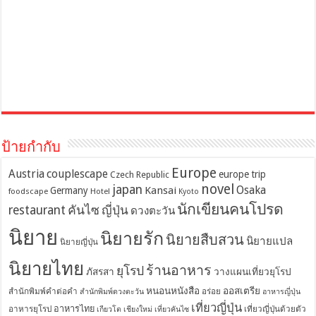
ป้ายกำกับ
Europe
Austria
couplescape
europe trip
Czech Republic
novel
japan
Osaka
Kansai
Germany
foodscape
Hotel
Kyoto
นักเขียนคนโปรด
restaurant
คันไซ
ญี่ปุ่น
ดวงตะวัน
นิยาย
นิยายรัก
นิยายสืบสวน
นิยายแปล
นิยายญี่ปุ่น
นิยายไทย
ร้านอาหาร
ยุโรป
ภัสรสา
วางแผนเที่ยวยุโรป
หนอนหนังสือ
ออสเตรีย
สำนักพิมพ์คำต่อคำ
อร่อย
สำนักพิมพ์ดวงตะวัน
อาหารญี่ปุ่น
เที่ยวญี่ปุ่น
อาหารไทย
อาหารยุโรป
เที่ยวญี่ปุ่นด้วยตัว
เกียวโต
เชียงใหม่
เที่ยวคันไซ