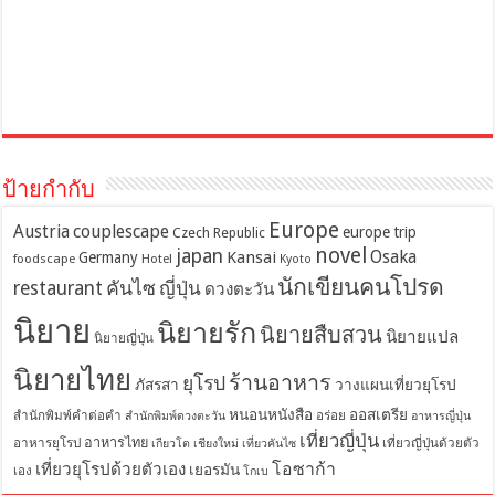
ป้ายกำกับ
Europe
Austria
couplescape
europe trip
Czech Republic
novel
japan
Osaka
Kansai
Germany
foodscape
Hotel
Kyoto
นักเขียนคนโปรด
restaurant
คันไซ
ญี่ปุ่น
ดวงตะวัน
นิยาย
นิยายรัก
นิยายสืบสวน
นิยายแปล
นิยายญี่ปุ่น
นิยายไทย
ร้านอาหาร
ยุโรป
ภัสรสา
วางแผนเที่ยวยุโรป
หนอนหนังสือ
ออสเตรีย
สำนักพิมพ์คำต่อคำ
อร่อย
สำนักพิมพ์ดวงตะวัน
อาหารญี่ปุ่น
เที่ยวญี่ปุ่น
อาหารไทย
อาหารยุโรป
เที่ยวญี่ปุ่นด้วยตัว
เกียวโต
เชียงใหม่
เที่ยวคันไซ
โอซาก้า
เที่ยวยุโรปด้วยตัวเอง
เยอรมัน
เอง
โกเบ