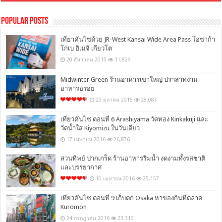
Popular Posts
เที่ยวคันไซด้วย JR-West Kansai Wide Area Pass โอซาก้า
โกเบ ฮิเมจิ เกียวโต
20 ธันวาคม 2015
31,829
Midwinter Green ร้านอาหารเขาใหญ่ ปราสาทงาม
อาหารอร่อย
23 ตุลาคม 2015
28,087
เที่ยวคันไซ ตอนที่ 6 Arashiyama วัดทอง Kinkakuji และ
วัดน้ำใส Kiyomizu ในวันเดียว
17 เมษายน 2016
26,876
สวนทิพย์ ปากเกร็ด ร้านอาหารริมน้ำ งดงามทั้งรสชาติ
และบรรยากาศ
10 เมษายน 2016
25,157
เที่ยวคันไซ ตอนที่ 9 เก็บตก Osaka หาของกินที่ตลาด
Kuromon
24 กรกฎาคม 2016
23,313