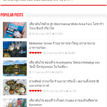
Popular Posts
เที่ยวคันไซด้วย JR-West Kansai Wide Area Pass โอซาก้า
โกเบ ฮิเมจิ เกียวโต
20 ธันวาคม 2015
31,829
Midwinter Green ร้านอาหารเขาใหญ่ ปราสาทงาม
อาหารอร่อย
23 ตุลาคม 2015
28,087
เที่ยวคันไซ ตอนที่ 6 Arashiyama วัดทอง Kinkakuji และ
วัดน้ำใส Kiyomizu ในวันเดียว
17 เมษายน 2016
26,876
สวนทิพย์ ปากเกร็ด ร้านอาหารริมน้ำ งดงามทั้งรสชาติ
และบรรยากาศ
10 เมษายน 2016
25,157
เที่ยวคันไซ ตอนที่ 9 เก็บตก Osaka หาของกินที่ตลาด
Kuromon