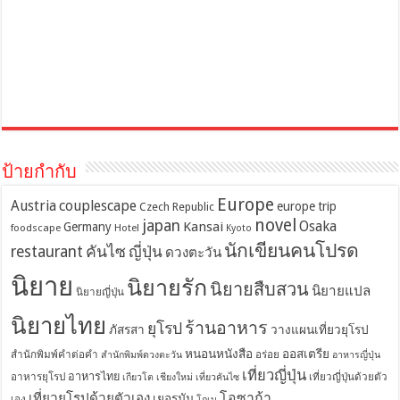
ป้ายกำกับ
Europe
Austria
couplescape
europe trip
Czech Republic
novel
japan
Osaka
Kansai
Germany
foodscape
Hotel
Kyoto
นักเขียนคนโปรด
restaurant
คันไซ
ญี่ปุ่น
ดวงตะวัน
นิยาย
นิยายรัก
นิยายสืบสวน
นิยายแปล
นิยายญี่ปุ่น
นิยายไทย
ร้านอาหาร
ยุโรป
ภัสรสา
วางแผนเที่ยวยุโรป
หนอนหนังสือ
ออสเตรีย
สำนักพิมพ์คำต่อคำ
อร่อย
สำนักพิมพ์ดวงตะวัน
อาหารญี่ปุ่น
เที่ยวญี่ปุ่น
อาหารไทย
อาหารยุโรป
เที่ยวญี่ปุ่นด้วยตัว
เกียวโต
เชียงใหม่
เที่ยวคันไซ
โอซาก้า
เที่ยวยุโรปด้วยตัวเอง
เยอรมัน
เอง
โกเบ