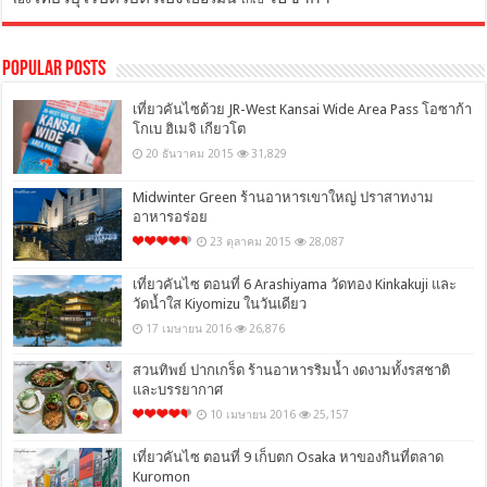
Popular Posts
เที่ยวคันไซด้วย JR-West Kansai Wide Area Pass โอซาก้า
โกเบ ฮิเมจิ เกียวโต
20 ธันวาคม 2015
31,829
Midwinter Green ร้านอาหารเขาใหญ่ ปราสาทงาม
อาหารอร่อย
23 ตุลาคม 2015
28,087
เที่ยวคันไซ ตอนที่ 6 Arashiyama วัดทอง Kinkakuji และ
วัดน้ำใส Kiyomizu ในวันเดียว
17 เมษายน 2016
26,876
สวนทิพย์ ปากเกร็ด ร้านอาหารริมน้ำ งดงามทั้งรสชาติ
และบรรยากาศ
10 เมษายน 2016
25,157
เที่ยวคันไซ ตอนที่ 9 เก็บตก Osaka หาของกินที่ตลาด
Kuromon