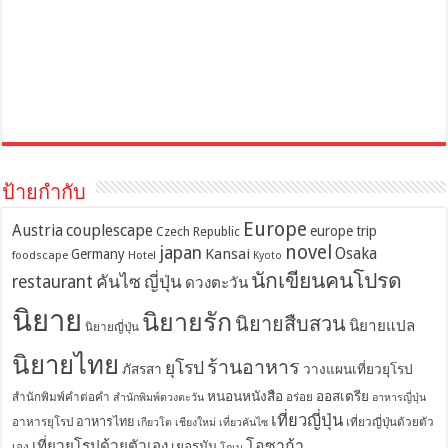
ป้ายกำกับ
Europe
Austria
couplescape
europe trip
Czech Republic
novel
japan
Osaka
Kansai
Germany
foodscape
Hotel
Kyoto
นักเขียนคนโปรด
restaurant
คันไซ
ญี่ปุ่น
ดวงตะวัน
นิยาย
นิยายรัก
นิยายสืบสวน
นิยายแปล
นิยายญี่ปุ่น
นิยายไทย
ร้านอาหาร
ยุโรป
ภัสรสา
วางแผนเที่ยวยุโรป
หนอนหนังสือ
ออสเตรีย
สำนักพิมพ์คำต่อคำ
อร่อย
สำนักพิมพ์ดวงตะวัน
อาหารญี่ปุ่น
เที่ยวญี่ปุ่น
อาหารไทย
อาหารยุโรป
เที่ยวญี่ปุ่นด้วยตัว
เกียวโต
เชียงใหม่
เที่ยวคันไซ
โอซาก้า
เที่ยวยุโรปด้วยตัวเอง
เยอรมัน
เอง
โกเบ