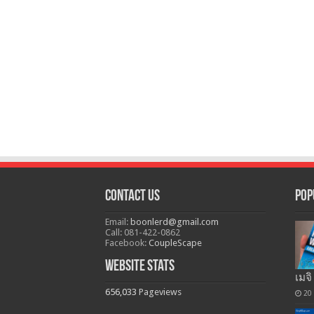
Contact Us
Pop
Email:
boonlerd@gmail.com
Call: 081-422-0862
Facebook:
CoupleScape
Website Stats
เมจิ
656,033
Pageviews
20