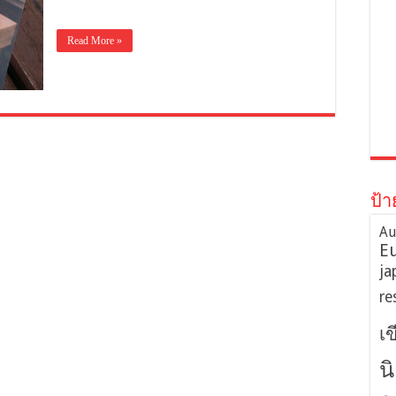
Read More »
ป้า
Au
E
ja
re
เ
น