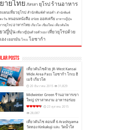
ิยายไทย
ร้านอาหาร
ยุโรป
ภัสรสา
งแผนเที่ยวยุโรป
สำนักพิมพ์คำต่อคำ
สำนักพิมพ์
หนอนหนังสือ
ออสเตรีย
อร่อย
ตะวัน
อาหารญี่ปุ่น
อาหารไทย
ารยุโรป
เกียวโต
เชียงใหม่
เที่ยวคันไซ
่ยวญี่ปุ่น
เที่ยวยุโรปด้วย
เที่ยวญี่ปุ่นด้วยตัวเอง
โอซาก้า
วเอง
เยอรมัน
โกเบ
ular Posts
เที่ยวคันไซด้วย JR-West Kansai
Wide Area Pass โอซาก้า โกเบ ฮิ
เมจิ เกียวโต
20 ธันวาคม 2015
31,829
Midwinter Green ร้านอาหารเขา
ใหญ่ ปราสาทงาม อาหารอร่อย
23 ตุลาคม 2015
28,087
เที่ยวคันไซ ตอนที่ 6 Arashiyama
วัดทอง Kinkakuji และ วัดน้ำใส