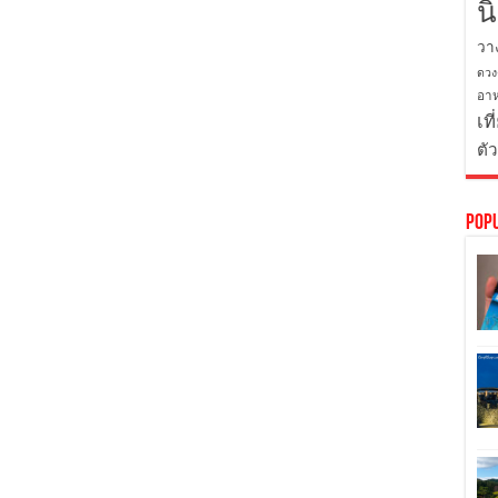
น
วา
ดวง
อาห
เที
ตั
Pop