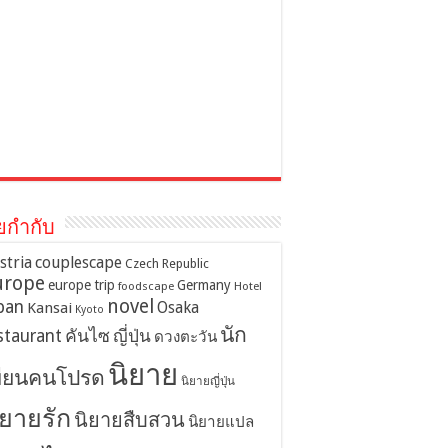
ยกำกับ
stria
couplescape
Czech Republic
urope
europe trip
Germany
foodscape
Hotel
novel
pan
Osaka
Kansai
Kyoto
นัก
staurant
คันไซ
ญี่ปุ่น
ดวงตะวัน
นิยาย
ขียนคนโปรด
นิยายญี่ปุ่น
ิยายรัก
นิยายสืบสวน
นิยายแปล