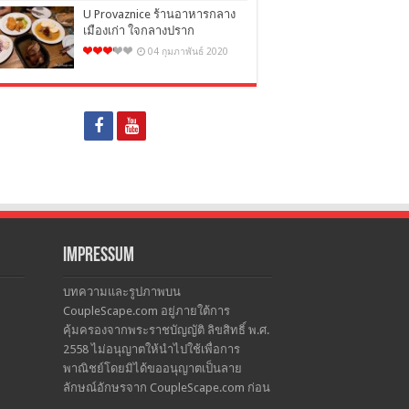
U Provaznice ร้านอาหารกลาง
เมืองเก่า ใจกลางปราก
04 กุมภาพันธ์ 2020
Impressum
บทความและรูปภาพบน
CoupleScape.com อยู่ภายใต้การ
คุ้มครองจากพระราชบัญญัติ ลิขสิทธิ์ พ.ศ.
2558 ไม่อนุญาตให้นำไปใช้เพื่อการ
พาณิชย์โดยมิได้ขออนุญาตเป็นลาย
ลักษณ์อักษรจาก CoupleScape.com ก่อน