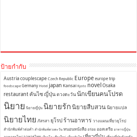
ป้ายกำกับ
Europe
Austria
couplescape
europe trip
Czech Republic
novel
japan
Osaka
Kansai
Germany
foodscape
Hotel
Kyoto
นักเขียนคนโปรด
restaurant
คันไซ
ญี่ปุ่น
ดวงตะวัน
นิยาย
นิยายรัก
นิยายสืบสวน
นิยายแปล
นิยายญี่ปุ่น
นิยายไทย
ร้านอาหาร
ยุโรป
ภัสรสา
วางแผนเที่ยวยุโรป
หนอนหนังสือ
ออสเตรีย
สำนักพิมพ์คำต่อคำ
อร่อย
สำนักพิมพ์ดวงตะวัน
อาหารญี่ปุ่น
เที่ยวญี่ปุ่น
อาหารไทย