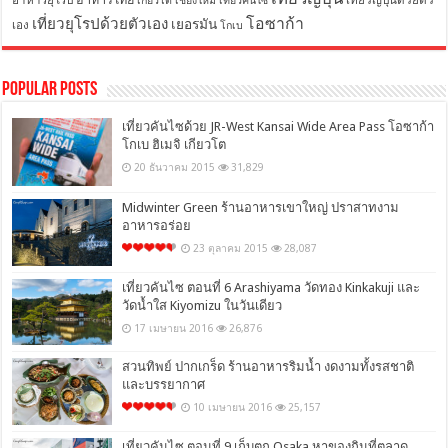
อาหารยุโรป
เที่ยวญี่ปุ่นด้วยตัว
เกียวโต
เชียงใหม่
เที่ยวคันไซ
โอซาก้า
เที่ยวยุโรปด้วยตัวเอง
เยอรมัน
เอง
โกเบ
Popular Posts
เที่ยวคันไซด้วย JR-West Kansai Wide Area Pass โอซาก้า
โกเบ ฮิเมจิ เกียวโต
20 ธันวาคม 2015
31,829
Midwinter Green ร้านอาหารเขาใหญ่ ปราสาทงาม
อาหารอร่อย
23 ตุลาคม 2015
28,087
เที่ยวคันไซ ตอนที่ 6 Arashiyama วัดทอง Kinkakuji และ
วัดน้ำใส Kiyomizu ในวันเดียว
17 เมษายน 2016
26,876
สวนทิพย์ ปากเกร็ด ร้านอาหารริมน้ำ งดงามทั้งรสชาติ
และบรรยากาศ
10 เมษายน 2016
25,157
เที่ยวคันไซ ตอนที่ 9 เก็บตก Osaka หาของกินที่ตลาด