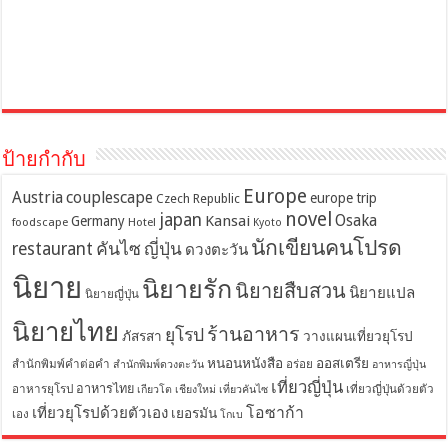
ป้ายกำกับ
Europe
Austria
couplescape
europe trip
Czech Republic
novel
japan
Osaka
Kansai
Germany
foodscape
Hotel
Kyoto
นักเขียนคนโปรด
restaurant
คันไซ
ญี่ปุ่น
ดวงตะวัน
นิยาย
นิยายรัก
นิยายสืบสวน
นิยายแปล
นิยายญี่ปุ่น
นิยายไทย
ร้านอาหาร
ยุโรป
ภัสรสา
วางแผนเที่ยวยุโรป
หนอนหนังสือ
ออสเตรีย
สำนักพิมพ์คำต่อคำ
อร่อย
สำนักพิมพ์ดวงตะวัน
อาหารญี่ปุ่น
เที่ยวญี่ปุ่น
อาหารไทย
อาหารยุโรป
เที่ยวญี่ปุ่นด้วยตัว
เกียวโต
เชียงใหม่
เที่ยวคันไซ
โอซาก้า
เที่ยวยุโรปด้วยตัวเอง
เยอรมัน
เอง
โกเบ