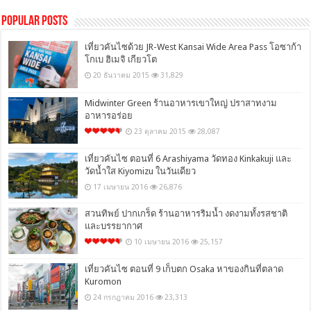
Popular Posts
เที่ยวคันไซด้วย JR-West Kansai Wide Area Pass โอซาก้า
โกเบ ฮิเมจิ เกียวโต
20 ธันวาคม 2015
31,829
Midwinter Green ร้านอาหารเขาใหญ่ ปราสาทงาม
อาหารอร่อย
23 ตุลาคม 2015
28,087
เที่ยวคันไซ ตอนที่ 6 Arashiyama วัดทอง Kinkakuji และ
วัดน้ำใส Kiyomizu ในวันเดียว
17 เมษายน 2016
26,876
สวนทิพย์ ปากเกร็ด ร้านอาหารริมน้ำ งดงามทั้งรสชาติ
และบรรยากาศ
10 เมษายน 2016
25,157
เที่ยวคันไซ ตอนที่ 9 เก็บตก Osaka หาของกินที่ตลาด
Kuromon
24 กรกฎาคม 2016
23,313