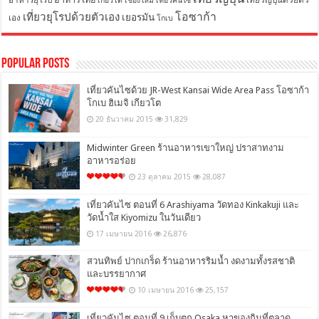
อาหารยุโรป
เที่ยวญี่ปุ่นด้วยตัว
เกียวโต
เชียงใหม่
เที่ยวคันไซ
โอซาก้า
เที่ยวยุโรปด้วยตัวเอง
เยอรมัน
เอง
โกเบ
Popular Posts
เที่ยวคันไซด้วย JR-West Kansai Wide Area Pass โอซาก้า
โกเบ ฮิเมจิ เกียวโต
20 ธันวาคม 2015
31,829
Midwinter Green ร้านอาหารเขาใหญ่ ปราสาทงาม
อาหารอร่อย
23 ตุลาคม 2015
28,087
เที่ยวคันไซ ตอนที่ 6 Arashiyama วัดทอง Kinkakuji และ
วัดน้ำใส Kiyomizu ในวันเดียว
17 เมษายน 2016
26,876
สวนทิพย์ ปากเกร็ด ร้านอาหารริมน้ำ งดงามทั้งรสชาติ
และบรรยากาศ
10 เมษายน 2016
25,157
เที่ยวคันไซ ตอนที่ 9 เก็บตก Osaka หาของกินที่ตลาด