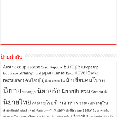
ป้ายกำกับ
Europe
Austria
couplescape
europe trip
Czech Republic
novel
japan
Osaka
Kansai
Germany
foodscape
Hotel
Kyoto
นักเขียนคนโปรด
restaurant
คันไซ
ญี่ปุ่น
ดวงตะวัน
นิยาย
นิยายรัก
นิยายสืบสวน
นิยายแปล
นิยายญี่ปุ่น
นิยายไทย
ร้านอาหาร
ยุโรป
ภัสรสา
วางแผนเที่ยวยุโรป
หนอนหนังสือ
ออสเตรีย
สำนักพิมพ์คำต่อคำ
อร่อย
สำนักพิมพ์ดวงตะวัน
อาหารญี่ปุ่น
เที่ยวญี่ปุ่น
อาหารไทย