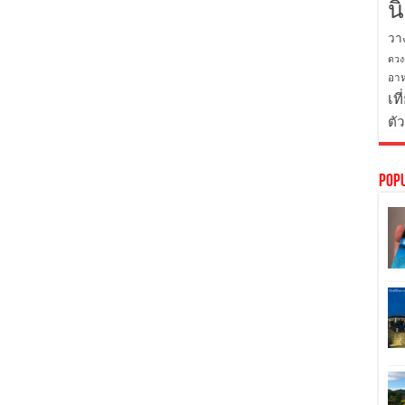
น
วา
ดวง
อาห
เที
ตั
Pop