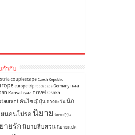
ยกำกับ
stria
couplescape
Czech Republic
urope
europe trip
Germany
foodscape
Hotel
novel
pan
Osaka
Kansai
Kyoto
นัก
staurant
คันไซ
ญี่ปุ่น
ดวงตะวัน
นิยาย
ขียนคนโปรด
นิยายญี่ปุ่น
ิยายรัก
นิยายสืบสวน
นิยายแปล