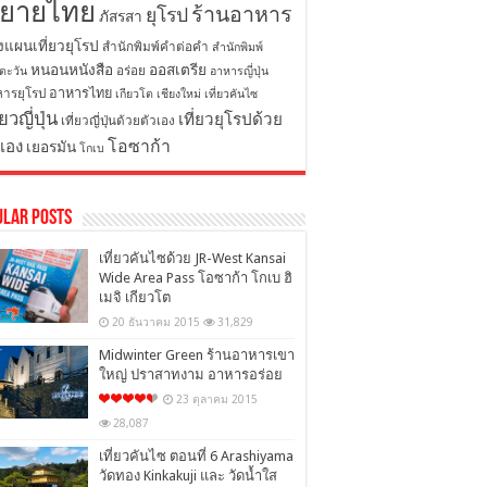
ิยายไทย
ร้านอาหาร
ยุโรป
ภัสรสา
งแผนเที่ยวยุโรป
สำนักพิมพ์คำต่อคำ
สำนักพิมพ์
หนอนหนังสือ
ออสเตรีย
อร่อย
ตะวัน
อาหารญี่ปุ่น
อาหารไทย
ารยุโรป
เกียวโต
เชียงใหม่
เที่ยวคันไซ
่ยวญี่ปุ่น
เที่ยวยุโรปด้วย
เที่ยวญี่ปุ่นด้วยตัวเอง
โอซาก้า
วเอง
เยอรมัน
โกเบ
ular Posts
เที่ยวคันไซด้วย JR-West Kansai
Wide Area Pass โอซาก้า โกเบ ฮิ
เมจิ เกียวโต
20 ธันวาคม 2015
31,829
Midwinter Green ร้านอาหารเขา
ใหญ่ ปราสาทงาม อาหารอร่อย
23 ตุลาคม 2015
28,087
เที่ยวคันไซ ตอนที่ 6 Arashiyama
วัดทอง Kinkakuji และ วัดน้ำใส