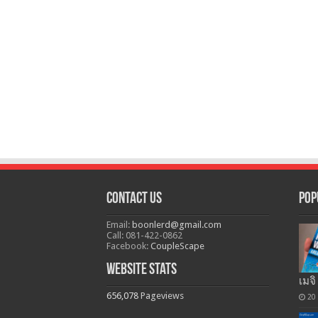
Contact Us
Pop
Email:
boonlerd@gmail.com
Call: 081-422-0862
Facebook:
CoupleScape
Website Stats
เมจิ
656,078
Pageviews
20