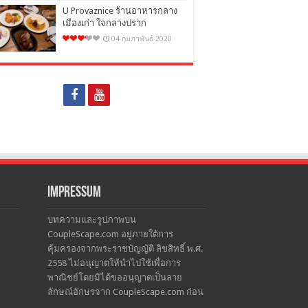
U Provaznice ร้านอาหารกลาง
เมืองเก่า ใจกลางปราก
04 กุมภาพันธ์ 2020
Impressum
บทความและรูปภาพบน
CoupleScape.com อยู่ภายใต้การ
คุ้มครองจากพระราชบัญญัติ ลิขสิทธิ์ พ.ศ.
2558 ไม่อนุญาตให้นำไปใช้เพื่อการ
พาณิชย์โดยมิได้ขออนุญาตเป็นลาย
ลักษณ์อักษรจาก CoupleScape.com ก่อน