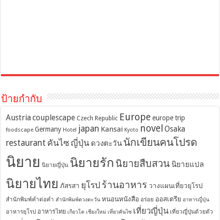
ป้ายกำกับ
Europe
Austria
couplescape
europe trip
Czech Republic
novel
japan
Osaka
Kansai
Germany
foodscape
Hotel
Kyoto
นักเขียนคนโปรด
restaurant
คันไซ
ญี่ปุ่น
ดวงตะวัน
นิยาย
นิยายรัก
นิยายสืบสวน
นิยายแปล
นิยายญี่ปุ่น
นิยายไทย
ร้านอาหาร
ยุโรป
ภัสรสา
วางแผนเที่ยวยุโรป
หนอนหนังสือ
ออสเตรีย
สำนักพิมพ์คำต่อคำ
อร่อย
สำนักพิมพ์ดวงตะวัน
อาหารญี่ปุ่น
เที่ยวญี่ปุ่น
อาหารไทย
อาหารยุโรป
เที่ยวญี่ปุ่นด้วยตัว
เกียวโต
เชียงใหม่
เที่ยวคันไซ