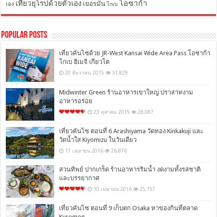
โอซาก้า
เที่ยวยุโรปด้วยตัวเอง
เยอรมัน
เอง
โกเบ
Popular Posts
เที่ยวคันไซด้วย JR-West Kansai Wide Area Pass โอซาก้า
โกเบ ฮิเมจิ เกียวโต
20 ธันวาคม 2015
31,829
Midwinter Green ร้านอาหารเขาใหญ่ ปราสาทงาม
อาหารอร่อย
23 ตุลาคม 2015
28,087
เที่ยวคันไซ ตอนที่ 6 Arashiyama วัดทอง Kinkakuji และ
วัดน้ำใส Kiyomizu ในวันเดียว
17 เมษายน 2016
26,876
สวนทิพย์ ปากเกร็ด ร้านอาหารริมน้ำ งดงามทั้งรสชาติ
และบรรยากาศ
10 เมษายน 2016
25,157
เที่ยวคันไซ ตอนที่ 9 เก็บตก Osaka หาของกินที่ตลาด
Kuromon