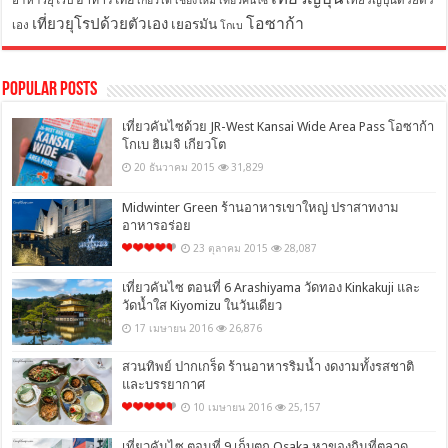
อาหารยุโรป
เที่ยวญี่ปุ่นด้วยตัว
เกียวโต
เชียงใหม่
เที่ยวคันไซ
โอซาก้า
เที่ยวยุโรปด้วยตัวเอง
เยอรมัน
เอง
โกเบ
Popular Posts
เที่ยวคันไซด้วย JR-West Kansai Wide Area Pass โอซาก้า
โกเบ ฮิเมจิ เกียวโต
20 ธันวาคม 2015
31,829
Midwinter Green ร้านอาหารเขาใหญ่ ปราสาทงาม
อาหารอร่อย
23 ตุลาคม 2015
28,087
เที่ยวคันไซ ตอนที่ 6 Arashiyama วัดทอง Kinkakuji และ
วัดน้ำใส Kiyomizu ในวันเดียว
17 เมษายน 2016
26,876
สวนทิพย์ ปากเกร็ด ร้านอาหารริมน้ำ งดงามทั้งรสชาติ
และบรรยากาศ
10 เมษายน 2016
25,157
เที่ยวคันไซ ตอนที่ 9 เก็บตก Osaka หาของกินที่ตลาด