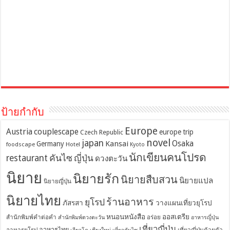
ป้ายกำกับ
Europe
Austria
couplescape
europe trip
Czech Republic
novel
japan
Osaka
Kansai
Germany
foodscape
Hotel
Kyoto
นักเขียนคนโปรด
restaurant
คันไซ
ญี่ปุ่น
ดวงตะวัน
นิยาย
นิยายรัก
นิยายสืบสวน
นิยายแปล
นิยายญี่ปุ่น
นิยายไทย
ร้านอาหาร
ยุโรป
ภัสรสา
วางแผนเที่ยวยุโรป
หนอนหนังสือ
ออสเตรีย
สำนักพิมพ์คำต่อคำ
อร่อย
สำนักพิมพ์ดวงตะวัน
อาหารญี่ปุ่น
เที่ยวญี่ปุ่น
อาหารไทย