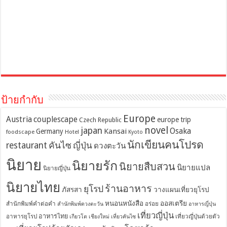
ป้ายกำกับ
Europe
Austria
couplescape
europe trip
Czech Republic
novel
japan
Osaka
Kansai
Germany
foodscape
Hotel
Kyoto
นักเขียนคนโปรด
restaurant
คันไซ
ญี่ปุ่น
ดวงตะวัน
นิยาย
นิยายรัก
นิยายสืบสวน
นิยายแปล
นิยายญี่ปุ่น
นิยายไทย
ร้านอาหาร
ยุโรป
ภัสรสา
วางแผนเที่ยวยุโรป
หนอนหนังสือ
ออสเตรีย
สำนักพิมพ์คำต่อคำ
อร่อย
สำนักพิมพ์ดวงตะวัน
อาหารญี่ปุ่น
เที่ยวญี่ปุ่น
อาหารไทย
อาหารยุโรป
เที่ยวญี่ปุ่นด้วยตัว
เกียวโต
เชียงใหม่
เที่ยวคันไซ