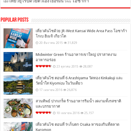
โอซาก้า
เที่ยวยุโรปด้วยตัวเอง
เยอรมัน
เอง
โกเบ
Popular Posts
เที่ยวคันไซด้วย JR-West Kansai Wide Area Pass โอซาก้า
โกเบ ฮิเมจิ เกียวโต
20 ธันวาคม 2015
31,829
Midwinter Green ร้านอาหารเขาใหญ่ ปราสาทงาม
อาหารอร่อย
23 ตุลาคม 2015
28,087
เที่ยวคันไซ ตอนที่ 6 Arashiyama วัดทอง Kinkakuji และ
วัดน้ำใส Kiyomizu ในวันเดียว
17 เมษายน 2016
26,876
สวนทิพย์ ปากเกร็ด ร้านอาหารริมน้ำ งดงามทั้งรสชาติ
และบรรยากาศ
10 เมษายน 2016
25,157
เที่ยวคันไซ ตอนที่ 9 เก็บตก Osaka หาของกินที่ตลาด
Kuromon