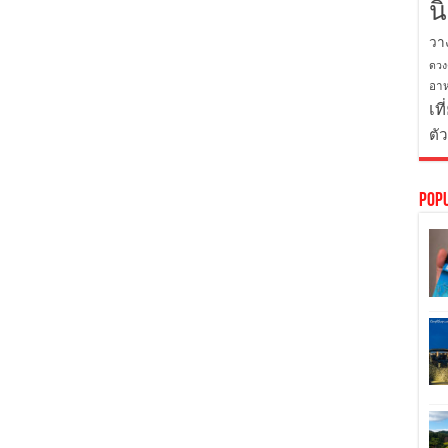
น
วา
ดวง
อาห
เที
ตั
Pop