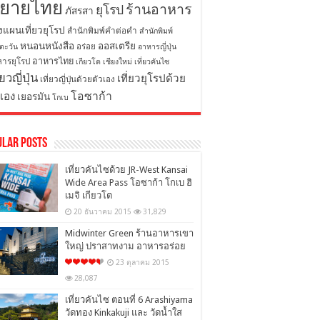
ิยายไทย
ร้านอาหาร
ยุโรป
ภัสรสา
งแผนเที่ยวยุโรป
สำนักพิมพ์คำต่อคำ
สำนักพิมพ์
หนอนหนังสือ
ออสเตรีย
อร่อย
ตะวัน
อาหารญี่ปุ่น
อาหารไทย
ารยุโรป
เกียวโต
เชียงใหม่
เที่ยวคันไซ
่ยวญี่ปุ่น
เที่ยวยุโรปด้วย
เที่ยวญี่ปุ่นด้วยตัวเอง
โอซาก้า
วเอง
เยอรมัน
โกเบ
ular Posts
เที่ยวคันไซด้วย JR-West Kansai
Wide Area Pass โอซาก้า โกเบ ฮิ
เมจิ เกียวโต
20 ธันวาคม 2015
31,829
Midwinter Green ร้านอาหารเขา
ใหญ่ ปราสาทงาม อาหารอร่อย
23 ตุลาคม 2015
28,087
เที่ยวคันไซ ตอนที่ 6 Arashiyama
วัดทอง Kinkakuji และ วัดน้ำใส