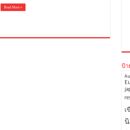
Read More »
ป้า
Au
E
ja
re
เ
น