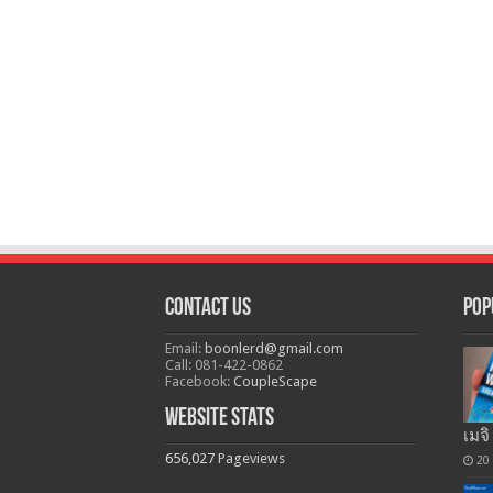
Contact Us
Pop
Email:
boonlerd@gmail.com
Call: 081-422-0862
Facebook:
CoupleScape
Website Stats
เมจิ
656,027
Pageviews
20