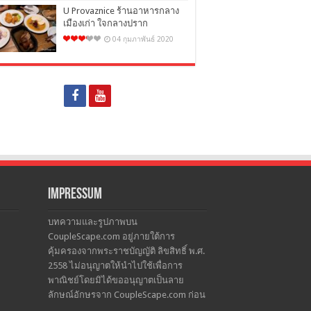
U Provaznice ร้านอาหารกลาง
เมืองเก่า ใจกลางปราก
04 กุมภาพันธ์ 2020
Impressum
บทความและรูปภาพบน
CoupleScape.com อยู่ภายใต้การ
คุ้มครองจากพระราชบัญญัติ ลิขสิทธิ์ พ.ศ.
2558 ไม่อนุญาตให้นำไปใช้เพื่อการ
พาณิชย์โดยมิได้ขออนุญาตเป็นลาย
ลักษณ์อักษรจาก CoupleScape.com ก่อน