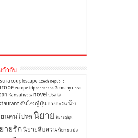
ยกำกับ
stria
couplescape
Czech Republic
urope
europe trip
Germany
foodscape
Hotel
novel
pan
Osaka
Kansai
Kyoto
นัก
staurant
คันไซ
ญี่ปุ่น
ดวงตะวัน
นิยาย
ขียนคนโปรด
นิยายญี่ปุ่น
ิยายรัก
นิยายสืบสวน
นิยายแปล