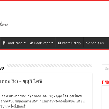
FoodScape
BookScape
Photo Gallery
About Us
ณะ
อะ ริง) – ซุสุกิ โคจิ
Find
3
เอส คำสาปกลายพันธุ์ (ภาคต่อ เดอะ ริง) - ซุสุกิ โคจิ จุดเริ่มต้น
จากคลิปชายผูกคอตายปริศนา แต่น่าสะพรึงตรงที่คลิปจะเปลี่ยน
ไปทุกครั้งที่เปิดดูซ้ำ