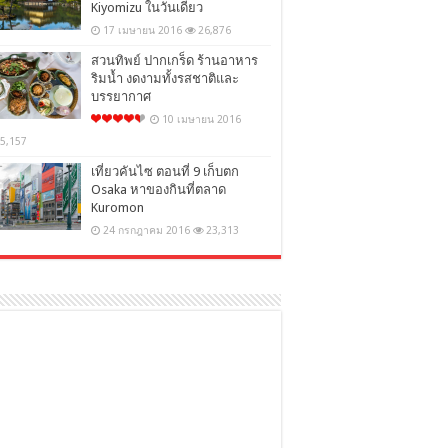
Kiyomizu ในวันเดียว
17 เมษายน 2016
26,876
สวนทิพย์ ปากเกร็ด ร้านอาหาร
ริมน้ำ งดงามทั้งรสชาติและ
บรรยากาศ
10 เมษายน 2016
5,157
เที่ยวคันไซ ตอนที่ 9 เก็บตก
Osaka หาของกินที่ตลาด
Kuromon
24 กรกฎาคม 2016
23,313