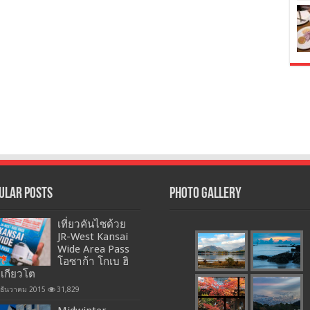
ular Posts
Photo Gallery
เที่ยวคันไซด้วย
JR-West Kansai
Wide Area Pass
โอซาก้า โกเบ ฮิ
 เกียวโต
 ธันวาคม 2015
31,829