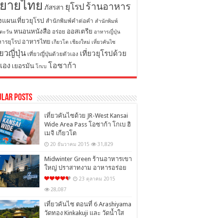
ิยายไทย
ร้านอาหาร
ยุโรป
ภัสรสา
งแผนเที่ยวยุโรป
สำนักพิมพ์คำต่อคำ
สำนักพิมพ์
หนอนหนังสือ
ออสเตรีย
อร่อย
ตะวัน
อาหารญี่ปุ่น
อาหารไทย
ารยุโรป
เกียวโต
เชียงใหม่
เที่ยวคันไซ
่ยวญี่ปุ่น
เที่ยวยุโรปด้วย
เที่ยวญี่ปุ่นด้วยตัวเอง
โอซาก้า
วเอง
เยอรมัน
โกเบ
ular Posts
เที่ยวคันไซด้วย JR-West Kansai
Wide Area Pass โอซาก้า โกเบ ฮิ
เมจิ เกียวโต
20 ธันวาคม 2015
31,829
Midwinter Green ร้านอาหารเขา
ใหญ่ ปราสาทงาม อาหารอร่อย
23 ตุลาคม 2015
28,087
เที่ยวคันไซ ตอนที่ 6 Arashiyama
วัดทอง Kinkakuji และ วัดน้ำใส