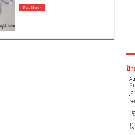
Read More »
ป้า
Au
E
ja
re
เ
น