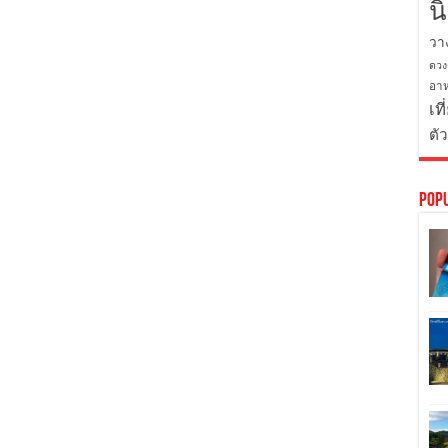
น
วา
ดวง
อาห
เที
ตั
Pop