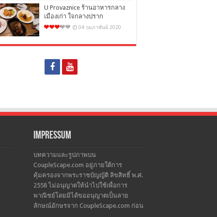
U Provaznice ร้านอาหารกลาง
เมืองเก่า ใจกลางปราก
04 กุมภาพันธ์ 2020
Impressum
บทความและรูปภาพบน
CoupleScape.com อยู่ภายใต้การ
คุ้มครองจากพระราชบัญญัติ ลิขสิทธิ์ พ.ศ.
2558 ไม่อนุญาตให้นำไปใช้เพื่อการ
พาณิชย์โดยมิได้ขออนุญาตเป็นลาย
ลักษณ์อักษรจาก CoupleScape.com ก่อน