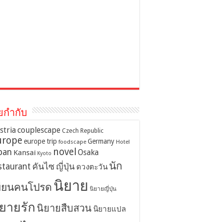
ยกำกับ
stria
couplescape
Czech Republic
urope
europe trip
Germany
foodscape
Hotel
novel
pan
Osaka
Kansai
Kyoto
นัก
staurant
คันไซ
ญี่ปุ่น
ดวงตะวัน
นิยาย
ขียนคนโปรด
นิยายญี่ปุ่น
ิยายรัก
นิยายสืบสวน
นิยายแปล