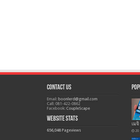
Contact Us
Pop
Email:
boonlerd@gmail.com
Call: 081-422-0862
Facebook:
CoupleScape
Website Stats
เมจิ
656,048
Pageviews
20