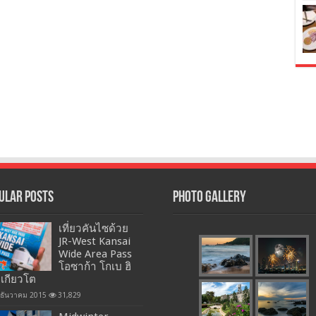
ular Posts
Photo Gallery
เที่ยวคันไซด้วย
JR-West Kansai
Wide Area Pass
โอซาก้า โกเบ ฮิ
 เกียวโต
 ธันวาคม 2015
31,829