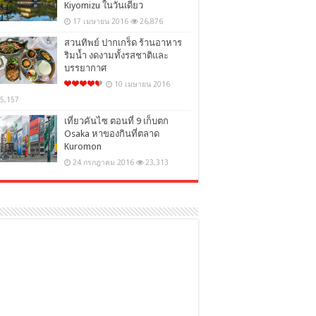
Kiyomizu ในวันเดียว
17 เมษายน 2016
26,876
สวนทิพย์ ปากเกร็ด ร้านอาหาร
ริมน้ำ งดงามทั้งรสชาติและ
บรรยากาศ
10 เมษายน 2016
5,157
เที่ยวคันไซ ตอนที่ 9 เก็บตก
Osaka หาของกินที่ตลาด
Kuromon
24 กรกฎาคม 2016
23,313