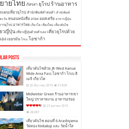
ิยายไทย
ร้านอาหาร
ยุโรป
ภัสรสา
งแผนเที่ยวยุโรป
สำนักพิมพ์คำต่อคำ
สำนักพิมพ์
หนอนหนังสือ
ออสเตรีย
อร่อย
ตะวัน
อาหารญี่ปุ่น
อาหารไทย
ารยุโรป
เกียวโต
เชียงใหม่
เที่ยวคันไซ
่ยวญี่ปุ่น
เที่ยวยุโรปด้วย
เที่ยวญี่ปุ่นด้วยตัวเอง
โอซาก้า
วเอง
เยอรมัน
โกเบ
ular Posts
เที่ยวคันไซด้วย JR-West Kansai
Wide Area Pass โอซาก้า โกเบ ฮิ
เมจิ เกียวโต
20 ธันวาคม 2015
31,829
Midwinter Green ร้านอาหารเขา
ใหญ่ ปราสาทงาม อาหารอร่อย
23 ตุลาคม 2015
28,087
เที่ยวคันไซ ตอนที่ 6 Arashiyama
วัดทอง Kinkakuji และ วัดน้ำใส