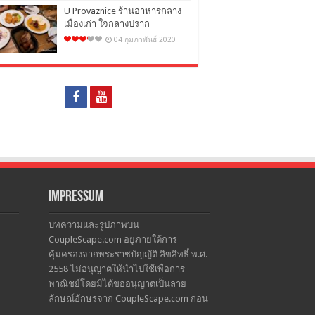
U Provaznice ร้านอาหารกลาง
เมืองเก่า ใจกลางปราก
04 กุมภาพันธ์ 2020
Impressum
บทความและรูปภาพบน
CoupleScape.com อยู่ภายใต้การ
คุ้มครองจากพระราชบัญญัติ ลิขสิทธิ์ พ.ศ.
2558 ไม่อนุญาตให้นำไปใช้เพื่อการ
พาณิชย์โดยมิได้ขออนุญาตเป็นลาย
ลักษณ์อักษรจาก CoupleScape.com ก่อน