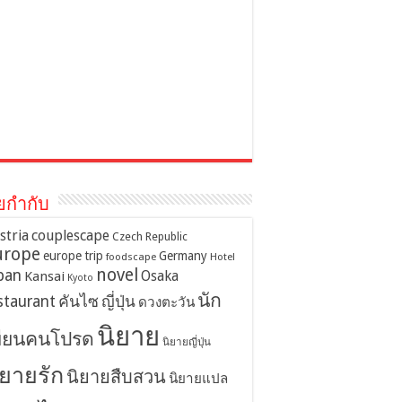
ยกำกับ
stria
couplescape
Czech Republic
urope
europe trip
Germany
foodscape
Hotel
novel
pan
Osaka
Kansai
Kyoto
นัก
staurant
คันไซ
ญี่ปุ่น
ดวงตะวัน
นิยาย
ขียนคนโปรด
นิยายญี่ปุ่น
ิยายรัก
นิยายสืบสวน
นิยายแปล