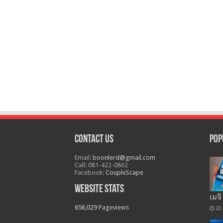
Contact Us
Pop
Email:
boonlerd@gmail.com
Call: 081-422-0862
Facebook:
CoupleScape
Website Stats
เมจิ
656,029
Pageviews
20